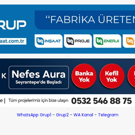
WhatsApp Grup1
-
Grup2
-
WA Kanal
-
Telegram