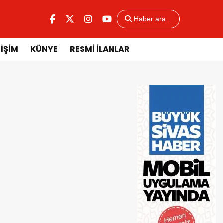
Haber ara...
TİŞİM
KÜNYE
RESMİ İLANLAR