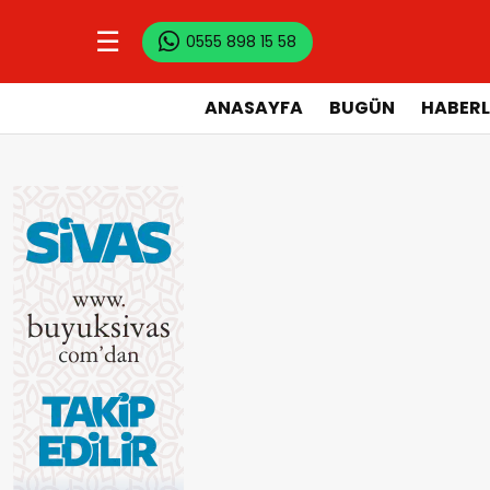
☰
0555 898 15 58
ANASAYFA
BUGÜN
HABERL