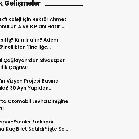
k Gelişmeler
kfı Koleji İçin Rektör Ahmet
nül’ün A ve B Planı Hazır!
maç Mağduriyetleri Hızla
sıl İş? Kim İnanır? Adem
ek!
’incilikten 1’inciliğe
ldi!
l Çağlayan’dan Sivasspor
irlik Çağrısı!
’ın Vizyon Projesi Basına
ıldı! 30 Ayrı Yapıdan
acak!
’ta Otomobil Levha Direğine
ı!
spor-Esenler Erokspor
a Kaç Bilet Satıldı? İşte Son
mlar!