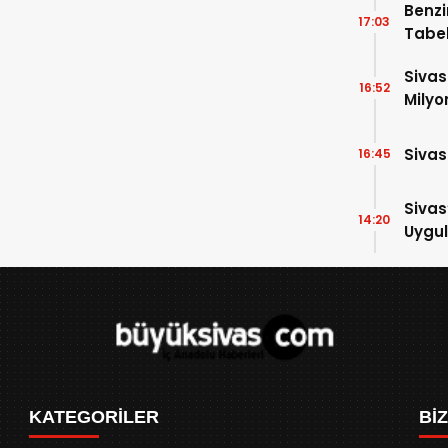
Benzi
17:03
Tabel
Sivas
16:52
Milyo
Sivas
16:45
Sivas
14:20
Uygul
KATEGORİLER
Bİ