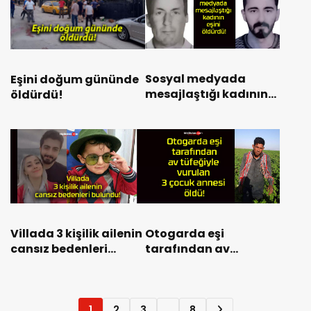
Sosyal medyada
Eşini doğum gününde
mesajlaştığı kadının
öldürdü!
eşini öldürdü!
Villada 3 kişilik ailenin
Otogarda eşi
cansız bedenleri
tarafından av
bulundu!
tüfeğiyle vurulan 3
çocuk annesi öldü!
1
2
3
…
8