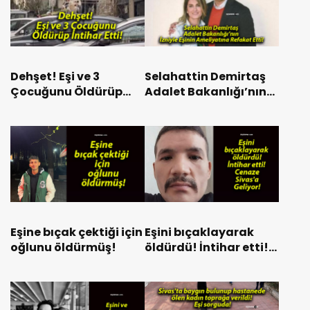
Dehşet! Eşi ve 3
Selahattin Demirtaş
Çocuğunu Öldürüp
Adalet Bakanlığı’nın
İntihar Etti!
İzniyle Eşinin
Ameliyatına Refakat
Etti!
Eşine bıçak çektiği için
Eşini bıçaklayarak
oğlunu öldürmüş!
öldürdü! İntihar etti!
Cenaze Sivas’a
Geliyor!