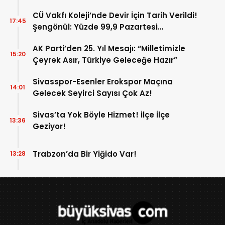
CÜ Vakfı Koleji’nde Devir İçin Tarih Verildi!
17:45
Şengönül: Yüzde 99,9 Pazartesi
Tamamlanacak
AK Parti’den 25. Yıl Mesajı: “Milletimizle
15:20
Çeyrek Asır, Türkiye Geleceğe Hazır”
Sivasspor-Esenler Erokspor Maçına
14:01
Gelecek Seyirci Sayısı Çok Az!
Sivas’ta Yok Böyle Hizmet! İlçe İlçe
13:36
Geziyor!
Trabzon’da Bir Yiğido Var!
13:28