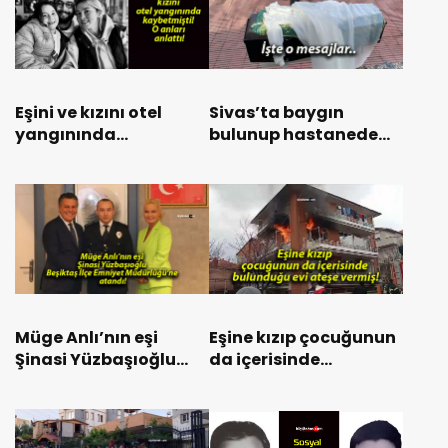
Eşini ve kızını otel
Sivas’ta baygın
yangınında
bulunup hastanede
kaybetmişti! O anları
ölen kadın toprağa
anlattı!
verildi! Eşi sorguda!
Müge Anlı’nın eşi
Eşine kızıp çocuğunun
Şinasi Yüzbaşıoğlu
da içerisinde
Beşiktaş İlçe Emniyet
bulunduğu evi ateşe
Müdürlüğü’ne atandı!
vermiş!