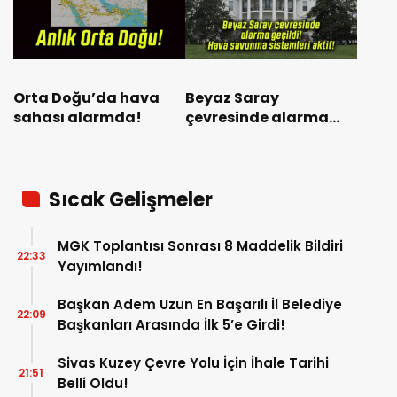
Orta Doğu’da hava
Beyaz Saray
sahası alarmda!
çevresinde alarma
geçildi! Hava
savunma sistemleri
aktif!
Sıcak Gelişmeler
MGK Toplantısı Sonrası 8 Maddelik Bildiri
22:33
Yayımlandı!
Başkan Adem Uzun En Başarılı İl Belediye
22:09
Başkanları Arasında İlk 5’e Girdi!
Sivas Kuzey Çevre Yolu İçin İhale Tarihi
21:51
Belli Oldu!