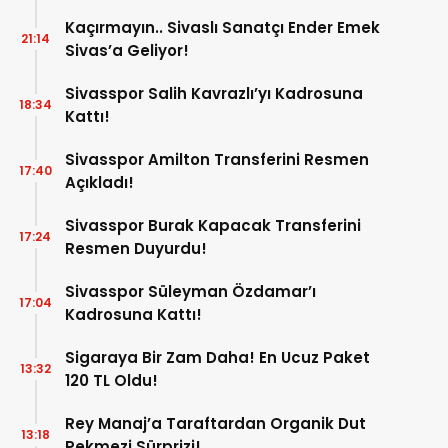
Kaçırmayın.. Sivaslı Sanatçı Ender Emek
21:14
Sivas’a Geliyor!
Sivasspor Salih Kavrazlı’yı Kadrosuna
18:34
Kattı!
Sivasspor Amilton Transferini Resmen
17:40
Açıkladı!
Sivasspor Burak Kapacak Transferini
17:24
Resmen Duyurdu!
Sivasspor Süleyman Özdamar’ı
17:04
Kadrosuna Kattı!
Sigaraya Bir Zam Daha! En Ucuz Paket
13:32
120 TL Oldu!
Rey Manaj’a Taraftardan Organik Dut
13:18
Pekmezi Sürprizi!