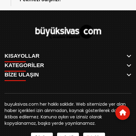
KISAYOLLAR
KATEGORİLER
ANASAYFA
BİZE ULAŞIN
AKSU CANLI
WHATSAPP
MEYDAN CANLI
SPOR
0346 221 00 60
MEDRESELER CANLI
SİYASET
MERAKÜM CANLI
buyuksivashaber@gmail.com
BELEDİYE
YUKARI TEKKE CANLI
buyuksivas.com her hakkı saklıdır. Web sitemizde yer alan
SİVAS VALİLİĞİ
Örtülüpınar Mah. İnönü Bulvarı Özkahya Apt. Kat:3 D:7
KURUMSAL KİMLİK
haber içerikleri izin alınmadan, kaynak gösterilerek dahi
ÜNİVERSİTE
Sivas
REKLAM FİYATLARI
iktibas edilemez. Kanuna aykırı ve izinsiz olarak
KURUMLAR
BİZE ULAŞIN
kopyalanamaz, başka yerde yayınlanamaz.
STK
KÜNYE
YORUM
RESMİ İLANLAR