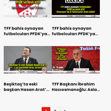
TFF bahis oynayan
TFF bahis oynayan
futbolcuları PFDK’ya
futbolcuları PFDK’ya
sevk etti!
sevk etti!
Sivasspor’da O
Futbolcular Sevk
Edildi!
Beşiktaş’ta eski
TFF Başkanı İbrahim
başkan Hasan Arat’a 1
Hacıosmanoğlu: Asla
yıl üyelikten ihraç
geri adım
cezası!
atmayacağız!