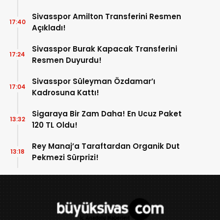
Sivasspor Amilton Transferini Resmen
17:40
Açıkladı!
Sivasspor Burak Kapacak Transferini
17:24
Resmen Duyurdu!
Sivasspor Süleyman Özdamar’ı
17:04
Kadrosuna Kattı!
Sigaraya Bir Zam Daha! En Ucuz Paket
13:32
120 TL Oldu!
Rey Manaj’a Taraftardan Organik Dut
13:18
Pekmezi Sürprizi!