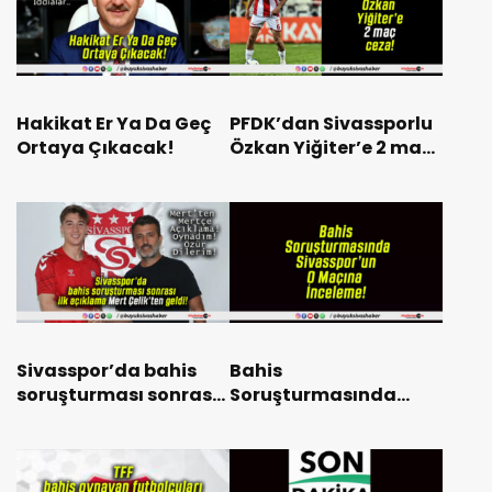
Hakikat Er Ya Da Geç
PFDK’dan Sivassporlu
Ortaya Çıkacak!
Özkan Yiğiter’e 2 maç
ceza!
Sivasspor’da bahis
Bahis
soruşturması sonrası
Soruşturmasında
ilk açıklama Mert
Sivasspor’un O
Çelik’ten geldi!
Maçına İnceleme!