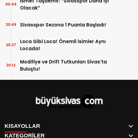
İsmet Taşdemir: “Sivasspor Daha İyi
00:44
Olacak”
Sivasspor Sezona 1 Puanla Başladı!
20:49
Loca Gibi Loca! Önemli İsimler Aynı
20:27
Locada!
Modifiye ve Drift Tutkunları Sivas’ta
20:12
Buluştu!
KISAYOLLAR
KATEGORİLER