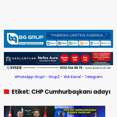
WhatsApp Grup1
-
Grup2
-
WA Kanal
-
Telegram
Etiket: CHP Cumhurbaşkanı adayı