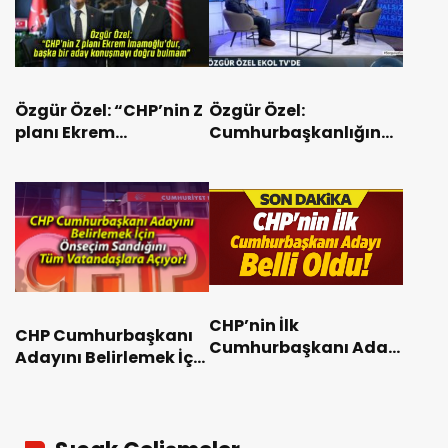
Özgür Özel: “CHP’nin Z
Özgür Özel:
planı Ekrem
Cumhurbaşkanlığına
İmamoğlu’dur, başka
adaylık niyetim yok!
bir aday konuşmayı
doğru bulmam”
CHP’nin İlk
CHP Cumhurbaşkanı
Cumhurbaşkanı Adayı
Adayını Belirlemek İçin
Belli Oldu!
Önseçim Sandığını
Tüm Vatandaşlara
Açıyor!