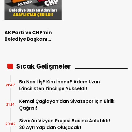
AK Parti ve CHP’nin
Belediye Başkanı
Adayları Adaylıktan
Çekildi
Sıcak Gelişmeler
Bu Nasıl İş? Kim İnanır? Adem Uzun
21:47
5’incilikten 1’inciliğe Yükseldi!
Kemal Çağlayan’dan Sivasspor İçin Birlik
21:14
Çağrısı!
Sivas’ın Vizyon Projesi Basına Anlatıldı!
20:42
30 Ayrı Yapıdan Oluşacak!