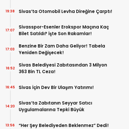
Sivas’ta Otomobil Levha Direğine Çarptı!
19:38
Sivasspor-Esenler Erokspor Maçına Kaç
17:07
Bilet Satıldı? İşte Son Rakamlar!
Benzine Bir Zam Daha Geliyor! Tabela
17:03
Yeniden Değişecek!
Sivas Belediyesi Zabıtasından 3 Milyon
16:52
363 Bin TL Ceza!
Sivas İçin Dev Bir Ulaşım Yatırımı!
16:45
Sivas’ta Zabıtanın Seyyar Satıcı
14:20
Uygulamalarına Tepki Büyük
“Her Şey Belediyeden Beklenmez” Dedi!
13:56