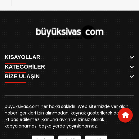
KISAYOLLAR
KATEGORİLER
ANASAYFA
BİZE ULAŞIN
AKSU CANLI
WHATSAPP
MEYDAN CANLI
SPOR
0346 221 00 60
MEDRESELER CANLI
SİYASET
MERAKÜM CANLI
buyuksivashaber@gmail.com
BELEDİYE
YUKARI TEKKE CANLI
buyuksivas.com her hakkı saklıdır. Web sitemizde yer alan
SİVAS VALİLİĞİ
Örtülüpınar Mah. İnönü Bulvarı Özkahya Apt. Kat:3 D:7
KURUMSAL KİMLİK
haber içerikleri izin alınmadan, kaynak gösterilerek dahi
ÜNİVERSİTE
Sivas
REKLAM FİYATLARI
iktibas edilemez. Kanuna aykırı ve izinsiz olarak
KURUMLAR
BİZE ULAŞIN
kopyalanamaz, başka yerde yayınlanamaz.
STK
KÜNYE
YORUM
RESMİ İLANLAR