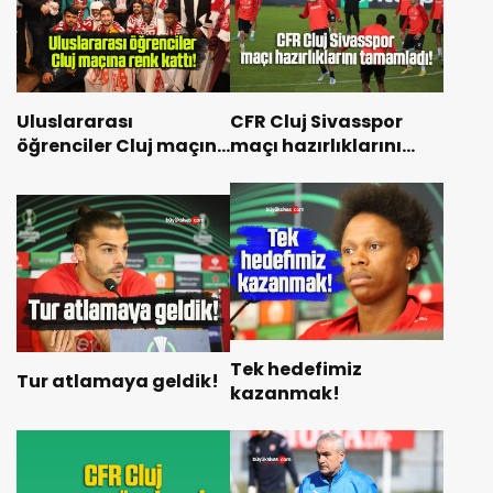
Uluslararası
CFR Cluj Sivasspor
öğrenciler Cluj maçına
maçı hazırlıklarını
renk kattı!
tamamladı!
Tek hedefimiz
Tur atlamaya geldik!
kazanmak!