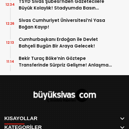
TSYD Sivas Şubesi’nden Gazetecilere
12:34
Büyük Kolaylık! Stadyumda Basın
Otoparkı Hizmete Girdi!
Sivas Cumhuriyet Üniversitesi’ni Yasa
12:26
Boğan Kayıp!
Cumhurbaşkanı Erdoğan ile Devlet
12:13
Bahçeli Bugün Bir Araya Gelecek!
Bekir Turaç Böke’nin Göztepe
11:14
Transferinde Sürpriz Gelişme! Anlaşma
Çıkmaza Girdi!
KISAYOLLAR
KATEGORİLER