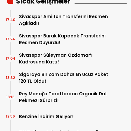
Sıcak Gelişmeler
Sivasspor Amilton Transferini Resmen
17:40
Açıkladı!
Sivasspor Burak Kapacak Transferini
17:24
Resmen Duyurdu!
Sivasspor Süleyman Özdamar’ı
17:04
Kadrosuna Kattı!
Sigaraya Bir Zam Daha! En Ucuz Paket
13:32
120 TL Oldu!
Rey Manaj’a Taraftardan Organik Dut
13:18
Pekmezi Sürprizi!
Benzine İndirim Geliyor!
12:56