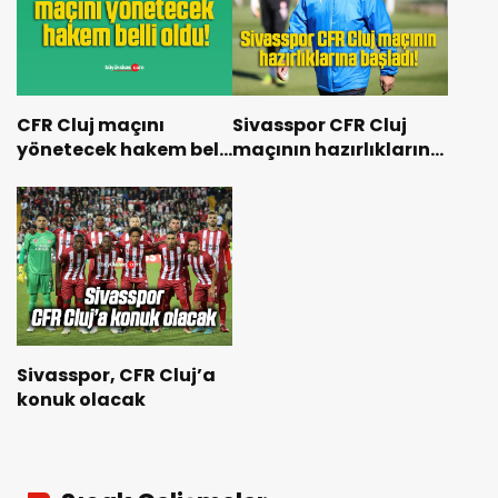
CFR Cluj maçını
Sivasspor CFR Cluj
yönetecek hakem belli
maçının hazırlıklarına
oldu!
başladı!
Sivasspor, CFR Cluj’a
konuk olacak