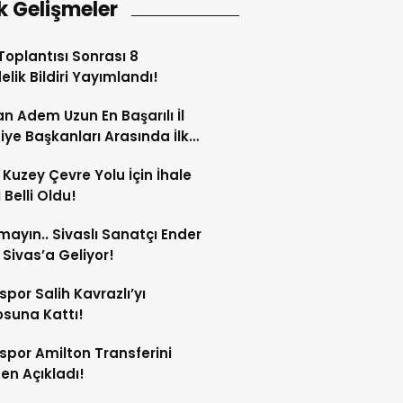
k Gelişmeler
oplantısı Sonrası 8
lik Bildiri Yayımlandı!
n Adem Uzun En Başarılı İl
iye Başkanları Arasında İlk
rdi!
 Kuzey Çevre Yolu İçin İhale
 Belli Oldu!
mayın.. Sivaslı Sanatçı Ender
Sivas’a Geliyor!
spor Salih Kavrazlı’yı
suna Kattı!
spor Amilton Transferini
n Açıkladı!