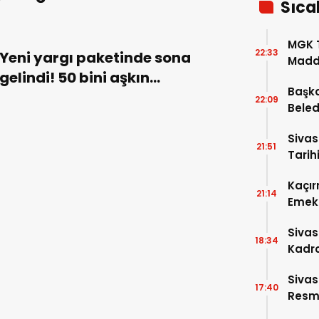
Sıca
MGK T
22:33
Yeni yargı paketinde sona
Madde
gelindi! 50 bini aşkın
Başka
hükümlüye tahliye yolu
22:09
Beled
açılıyor!
5’e Gi
Sivas
21:51
Tarihi
Kaçır
21:14
Emek 
Sivas
18:34
Kadro
Sivas
17:40
Resme