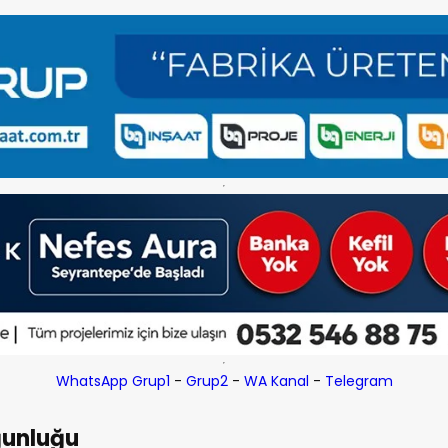
WhatsApp Grup1
-
Grup2
-
WA Kanal
-
Telegram
oğunluğu