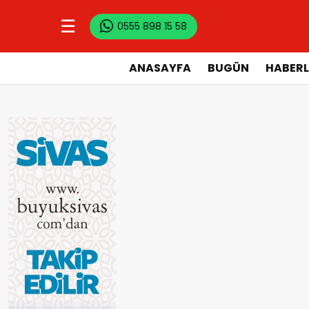
☰
0555 898 15 58
ANASAYFA
BUGÜN
HABERL