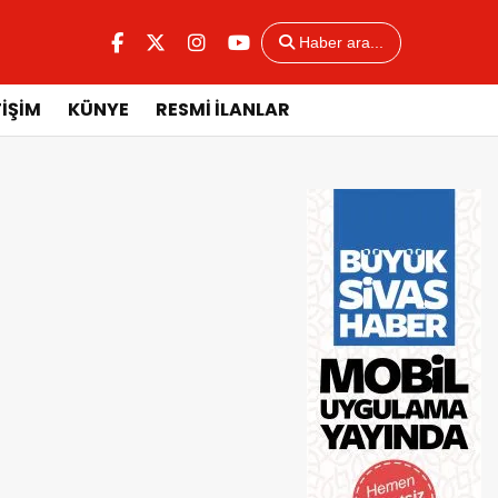
Haber ara...
TİŞİM
KÜNYE
RESMİ İLANLAR