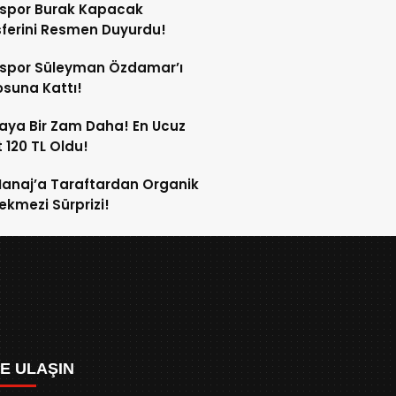
sspor Burak Kapacak
ferini Resmen Duyurdu!
sspor Süleyman Özdamar’ı
suna Kattı!
aya Bir Zam Daha! En Ucuz
 120 TL Oldu!
anaj’a Taraftardan Organik
ekmezi Sürprizi!
ZE ULAŞIN