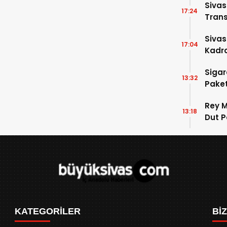
Siva
17:24
Trans
Siva
17:04
Kadro
Sigar
13:32
Paket
Rey M
13:18
Dut P
KATEGORİLER
Bİ