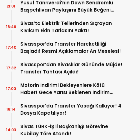
Yusuf Tanrıverdi’nin Down Sendromlu
21:01
Başpehlivan Paylaşımı Büyük Beğeni
Topladı!
Sivas’ta Elektrik Tellerinden Sıçrayan
18:46
Kıvılcım Ekin Tarlasını Yaktı!
Sivasspor’da Transfer Hareketliliği
17:40
Başladı! Resmi Açıklamalar An Meselesi!
Sivasspor’dan Sivaslılar Gününde Müjde!
17:32
Transfer Tahtası Açıldı!
Motorin İndirimi Bekleyenlere Kötü
17:00
Haber! Gece Yarısı Beklenen İndirim
Pompaya Yansımayacak!
Sivasspor’da Transfer Yasağı Kalkıyor! 4
16:14
Dosya Kapatılıyor!
Sivas TÜRK-İŞ İl Başkanlığı Görevine
14:03
Kubilay Töre Atandı!