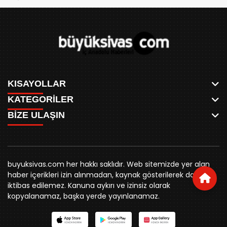
KISAYOLLAR
KATEGORİLER
ANASAYFA
BİZE ULAŞIN
AKSU CANLI
WHATSAPP
MEYDAN CANLI
SPOR
0346 221 00 60
MEDRESELER CANLI
SİYASET
MERAKÜM CANLI
buyuksivashaber@gmail.com
BELEDİYE
YUKARI TEKKE CANLI
buyuksivas.com her hakkı saklıdır. Web sitemizde yer alan
SİVAS VALİLİĞİ
Örtülüpınar Mah. İnönü Bulvarı Özkahya Apt. Kat:3 D:7
KURUMSAL KİMLİK
haber içerikleri izin alınmadan, kaynak gösterilerek dahi
ÜNİVERSİTE
Sivas
REKLAM FİYATLARI
iktibas edilemez. Kanuna aykırı ve izinsiz olarak
KURUMLAR
BİZE ULAŞIN
kopyalanamaz, başka yerde yayınlanamaz.
STK
KÜNYE
YORUM
RESMİ İLANLAR
İLÇELER