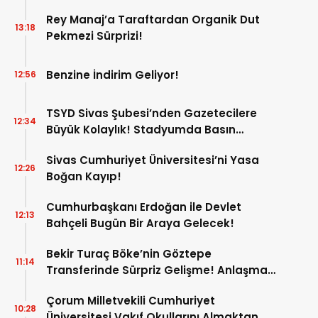
Rey Manaj’a Taraftardan Organik Dut
13:18
Pekmezi Sürprizi!
Benzine İndirim Geliyor!
12:56
TSYD Sivas Şubesi’nden Gazetecilere
12:34
Büyük Kolaylık! Stadyumda Basın
Otoparkı Hizmete Girdi!
Sivas Cumhuriyet Üniversitesi’ni Yasa
12:26
Boğan Kayıp!
Cumhurbaşkanı Erdoğan ile Devlet
12:13
Bahçeli Bugün Bir Araya Gelecek!
Bekir Turaç Böke’nin Göztepe
11:14
Transferinde Sürpriz Gelişme! Anlaşma
Çıkmaza Girdi!
Çorum Milletvekili Cumhuriyet
10:28
Üniversitesi Vakıf Okullarını Almaktan