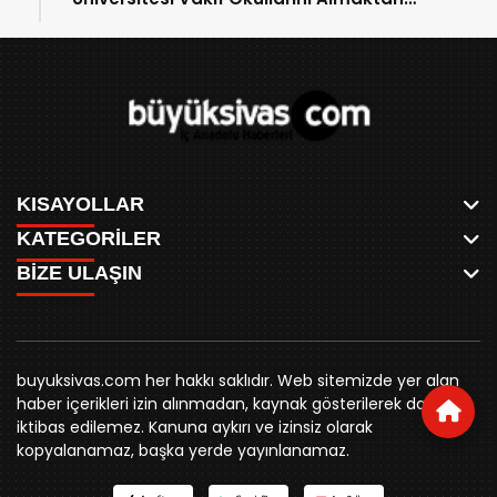
Vazgeçti! İşte Yeni Talipliler!
KISAYOLLAR
KATEGORİLER
ANASAYFA
BİZE ULAŞIN
AKSU CANLI
WHATSAPP
MEYDAN CANLI
SPOR
0346 221 00 60
MEDRESELER CANLI
SİYASET
MERAKÜM CANLI
buyuksivashaber@gmail.com
BELEDİYE
YUKARI TEKKE CANLI
buyuksivas.com her hakkı saklıdır. Web sitemizde yer alan
SİVAS VALİLİĞİ
Örtülüpınar Mah. İnönü Bulvarı Özkahya Apt. Kat:3 D:7
KURUMSAL KİMLİK
haber içerikleri izin alınmadan, kaynak gösterilerek dahi
ÜNİVERSİTE
Sivas
REKLAM FİYATLARI
iktibas edilemez. Kanuna aykırı ve izinsiz olarak
KURUMLAR
BİZE ULAŞIN
kopyalanamaz, başka yerde yayınlanamaz.
STK
KÜNYE
YORUM
RESMİ İLANLAR