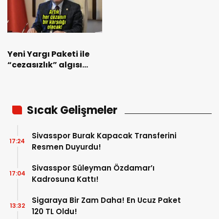
Yeni Yargı Paketi ile
“cezasızlık” algısı
sona eriyor! Artık her
cezanın bir karşılığı
olacak!
Sıcak Gelişmeler
Sivasspor Burak Kapacak Transferini
17:24
Resmen Duyurdu!
Sivasspor Süleyman Özdamar’ı
17:04
Kadrosuna Kattı!
Sigaraya Bir Zam Daha! En Ucuz Paket
13:32
120 TL Oldu!