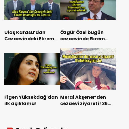
Ulaş Karasu’dan
Özgür Özel bugün
Cezaevindeki Ekrem
cezaevinde Ekrem
İmamoğlu’na Ziyaret!
İmamoğlu’nu ziyaret
edecek!
Figen Yüksekdağ’dan
Meral Akşener’den
ilk açıklama!
cezaevi ziyareti! 35
dakika görüştü!