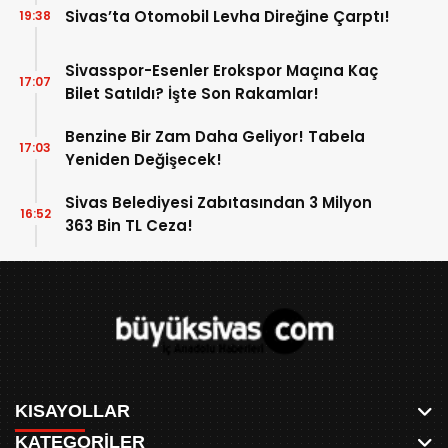
Sivas’ta Otomobil Levha Direğine Çarptı!
19:38
Sivasspor-Esenler Erokspor Maçına Kaç
17:07
Bilet Satıldı? İşte Son Rakamlar!
Benzine Bir Zam Daha Geliyor! Tabela
17:03
Yeniden Değişecek!
Sivas Belediyesi Zabıtasından 3 Milyon
16:52
363 Bin TL Ceza!
KISAYOLLAR
KATEGORİLER