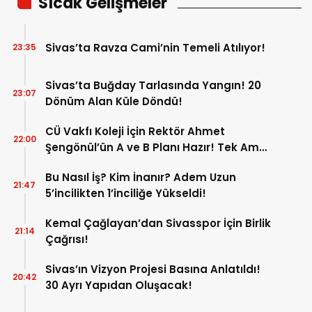
Sıcak Gelişmeler
Sivas’ta Ravza Cami’nin Temeli Atılıyor!
23:35
Sivas’ta Buğday Tarlasında Yangın! 20
23:07
Dönüm Alan Küle Döndü!
CÜ Vakfı Koleji İçin Rektör Ahmet
22:00
Şengönül’ün A ve B Planı Hazır! Tek Amaç
Mağduriyetleri Hızla Çözmek!
Bu Nasıl İş? Kim İnanır? Adem Uzun
21:47
5’incilikten 1’inciliğe Yükseldi!
Kemal Çağlayan’dan Sivasspor İçin Birlik
21:14
Çağrısı!
Sivas’ın Vizyon Projesi Basına Anlatıldı!
20:42
30 Ayrı Yapıdan Oluşacak!