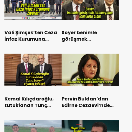
Vali Şimşek’ten Ceza
Soyer benimle
İnfaz Kurumuna
görüşmek
Ziyaret!
istemeyince içim kötü
oldu!
Kemal Kılıçdaroğlu,
Pervin Buldan’dan
tutuklanan Tunç
Edirne Cezaevi’nde
Soyer’i ziyaret edecek
Selahattin Demirtaş’a
ziyaret!