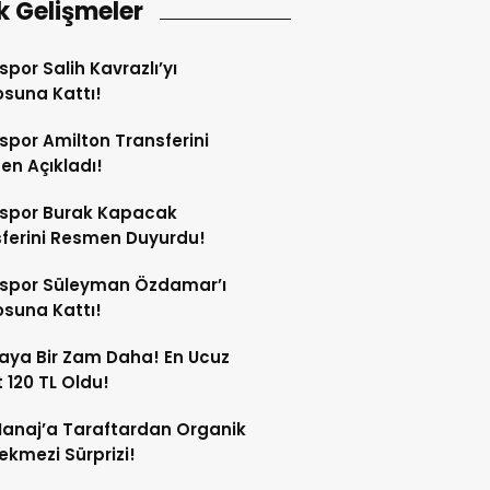
k Gelişmeler
spor Salih Kavrazlı’yı
suna Kattı!
spor Amilton Transferini
n Açıkladı!
sspor Burak Kapacak
ferini Resmen Duyurdu!
sspor Süleyman Özdamar’ı
suna Kattı!
aya Bir Zam Daha! En Ucuz
 120 TL Oldu!
anaj’a Taraftardan Organik
ekmezi Sürprizi!