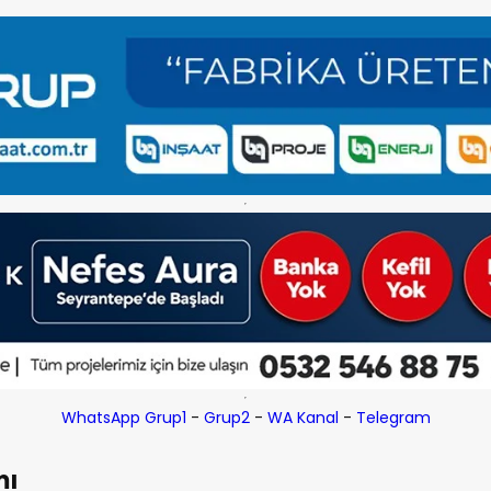
WhatsApp Grup1
-
Grup2
-
WA Kanal
-
Telegram
mı