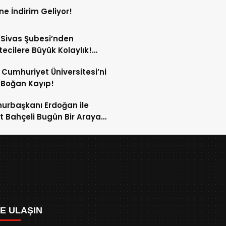
ne İndirim Geliyor!
Sivas Şubesi’nden
ecilere Büyük Kolaylık!
yumda Basın Otoparkı
 Cumhuriyet Üniversitesi’ni
te Girdi!
 Boğan Kayıp!
rbaşkanı Erdoğan ile
t Bahçeli Bugün Bir Araya
cek!
ZE ULAŞIN