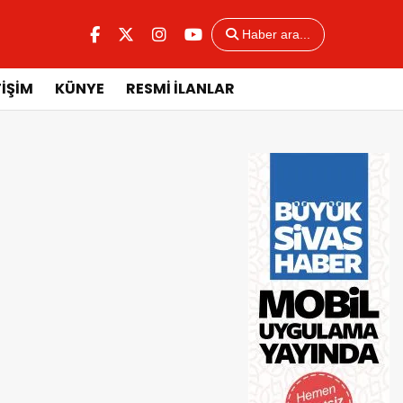
Haber ara...
TİŞİM
KÜNYE
RESMİ İLANLAR