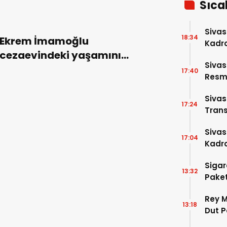
Sıca
Sivas
18:34
Ekrem İmamoğlu
Kadro
cezaevindeki yaşamını
Sivas
anlattı: “Kur’an-ı Kerim
17:40
Resme
okuyorum, moralliyim”
Siva
17:24
Trans
Siva
17:04
Kadro
Sigar
13:32
Paket
Rey M
13:18
Dut P