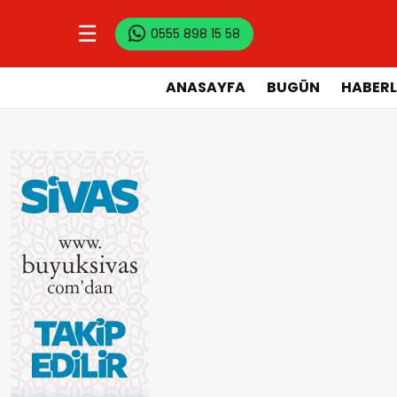
☰
0555 898 15 58
ANASAYFA
BUGÜN
HABERL