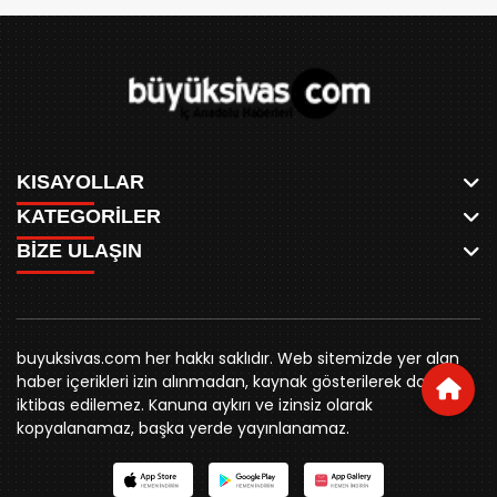
KISAYOLLAR
KATEGORİLER
ANASAYFA
BİZE ULAŞIN
AKSU CANLI
WHATSAPP
MEYDAN CANLI
SPOR
0346 221 00 60
MEDRESELER CANLI
SİYASET
MERAKÜM CANLI
buyuksivashaber@gmail.com
BELEDİYE
YUKARI TEKKE CANLI
buyuksivas.com her hakkı saklıdır. Web sitemizde yer alan
SİVAS VALİLİĞİ
Örtülüpınar Mah. İnönü Bulvarı Özkahya Apt. Kat:3 D:7
KURUMSAL KİMLİK
haber içerikleri izin alınmadan, kaynak gösterilerek dahi
ÜNİVERSİTE
Sivas
REKLAM FİYATLARI
iktibas edilemez. Kanuna aykırı ve izinsiz olarak
KURUMLAR
BİZE ULAŞIN
kopyalanamaz, başka yerde yayınlanamaz.
STK
KÜNYE
YORUM
RESMİ İLANLAR
İLÇELER