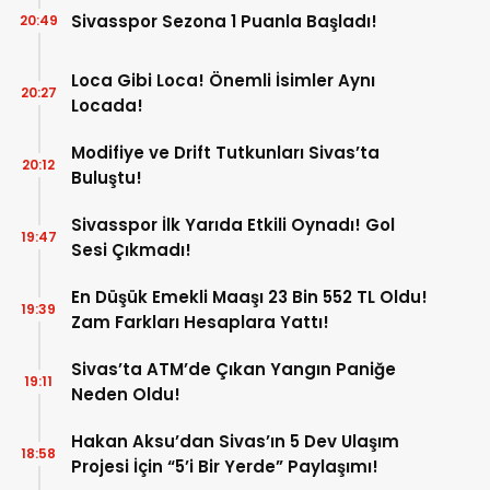
Sivasspor Sezona 1 Puanla Başladı!
20:49
Loca Gibi Loca! Önemli İsimler Aynı
20:27
Locada!
Modifiye ve Drift Tutkunları Sivas’ta
20:12
Buluştu!
Sivasspor İlk Yarıda Etkili Oynadı! Gol
19:47
Sesi Çıkmadı!
En Düşük Emekli Maaşı 23 Bin 552 TL Oldu!
19:39
Zam Farkları Hesaplara Yattı!
Sivas’ta ATM’de Çıkan Yangın Paniğe
19:11
Neden Oldu!
Hakan Aksu’dan Sivas’ın 5 Dev Ulaşım
18:58
Projesi İçin “5’i Bir Yerde” Paylaşımı!