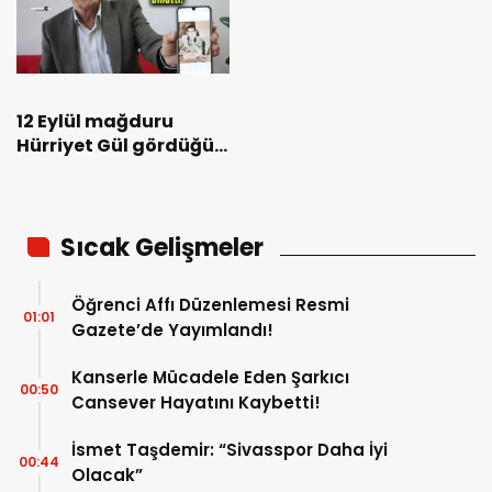
12 Eylül mağduru
Hürriyet Gül gördüğü
işkenceleri anlattı!
Sıcak Gelişmeler
Öğrenci Affı Düzenlemesi Resmi
01:01
Gazete’de Yayımlandı!
Kanserle Mücadele Eden Şarkıcı
00:50
Cansever Hayatını Kaybetti!
İsmet Taşdemir: “Sivasspor Daha İyi
00:44
Olacak”