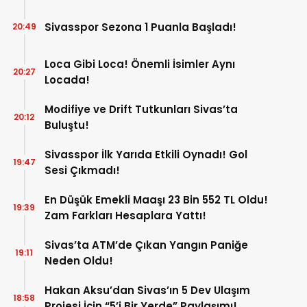
Sivasspor Sezona 1 Puanla Başladı!
20:49
Loca Gibi Loca! Önemli İsimler Aynı
20:27
Locada!
Modifiye ve Drift Tutkunları Sivas’ta
20:12
Buluştu!
Sivasspor İlk Yarıda Etkili Oynadı! Gol
19:47
Sesi Çıkmadı!
En Düşük Emekli Maaşı 23 Bin 552 TL Oldu!
19:39
Zam Farkları Hesaplara Yattı!
Sivas’ta ATM’de Çıkan Yangın Paniğe
19:11
Neden Oldu!
Hakan Aksu’dan Sivas’ın 5 Dev Ulaşım
18:58
Projesi İçin “5’i Bir Yerde” Paylaşımı!