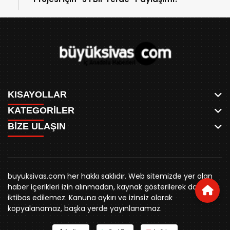
KISAYOLLAR
KATEGORİLER
ANASAYFA
BİZE ULAŞIN
AKSU CANLI
WHATSAPP
MEYDAN CANLI
SPOR
0346 221 00 60
MEDRESELER CANLI
SİYASET
MERAKÜM CANLI
buyuksivashaber@gmail.com
BELEDİYE
YUKARI TEKKE CANLI
buyuksivas.com her hakkı saklıdır. Web sitemizde yer alan
SİVAS VALİLİĞİ
Örtülüpınar Mah. İnönü Bulvarı Özkahya Apt. Kat:3 D:7
KURUMSAL KİMLİK
haber içerikleri izin alınmadan, kaynak gösterilerek dahi
ÜNİVERSİTE
Sivas
REKLAM FİYATLARI
iktibas edilemez. Kanuna aykırı ve izinsiz olarak
KURUMLAR
BİZE ULAŞIN
kopyalanamaz, başka yerde yayınlanamaz.
STK
KÜNYE
YORUM
RESMİ İLANLAR