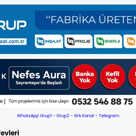
WhatsApp Grup1
-
Grup2
-
WA Kanal
-
Telegram
evleri