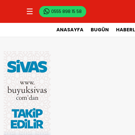
☰
0555 898 15 58
ANASAYFA
BUGÜN
HABERL