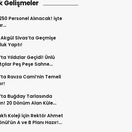
k Gelişmeler
 250 Personel Alınacak! İşte
ar…
Akgül Sivas’ta Geçmişe
luk Yaptı!
’ta Yıldızlar Geçidi! Ünlü
çılar Peş Peşe Sahne
ak!
’ta Ravza Cami’nin Temeli
or!
’ta Buğday Tarlasında
n! 20 Dönüm Alan Küle
ü!
kfı Koleji İçin Rektör Ahmet
nül’ün A ve B Planı Hazır!
maç Mağduriyetleri Hızla