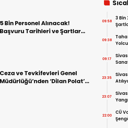
Sıca
3 Bin
09:58
5 Bin Personel Alınacak!
Şartl
Başvuru Tarihleri ve Şartlar
Taha 
Belli Oldu!
09:38
Yolcu
Sivas
09:17
Sanat
Alac
Ceza ve Tevkifevleri Genel
Sivas
23:35
Müdürlüğü’nden ‘Dilan Polat’
Atılıy
açıklaması!
Sivas
23:07
Yangı
Dönd
CÜ Va
22:00
Şengö
Tek A