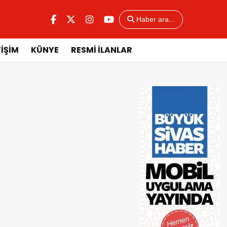
Haber ara...
TİŞİM
KÜNYE
RESMİ İLANLAR