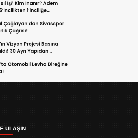
sıl İş? Kim İnanır? Adem
ek!
’incilikten 1’inciliğe
ldi!
l Çağlayan’dan Sivasspor
irlik Çağrısı!
’ın Vizyon Projesi Basına
ıldı! 30 Ayrı Yapıdan
acak!
’ta Otomobil Levha Direğine
ı!
ZE ULAŞIN