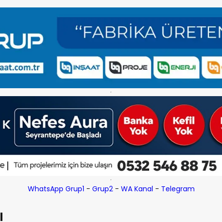
WhatsApp Grup1
-
Grup2
-
WA Kanal
-
Telegram
l