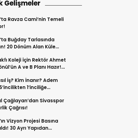
k Gelişmeler
’ta Ravza Cami’nin Temeli
or!
’ta Buğday Tarlasında
n! 20 Dönüm Alan Küle
ü!
kfı Koleji İçin Rektör Ahmet
nül’ün A ve B Planı Hazır!
maç Mağduriyetleri Hızla
sıl İş? Kim İnanır? Adem
ek!
’incilikten 1’inciliğe
ldi!
l Çağlayan’dan Sivasspor
irlik Çağrısı!
’ın Vizyon Projesi Basına
ıldı! 30 Ayrı Yapıdan
acak!