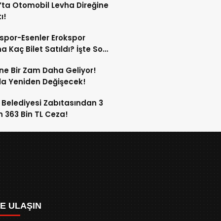
’ta Otomobil Levha Direğine
ı!
spor-Esenler Erokspor
a Kaç Bilet Satıldı? İşte Son
mlar!
ne Bir Zam Daha Geliyor!
a Yeniden Değişecek!
 Belediyesi Zabıtasından 3
n 363 Bin TL Ceza!
ZE ULAŞIN