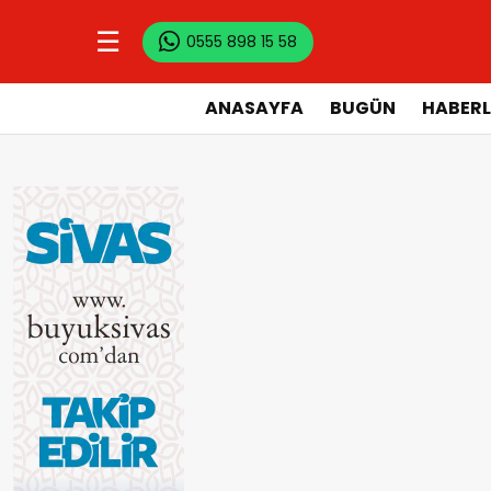
☰
0555 898 15 58
ANASAYFA
BUGÜN
HABERL