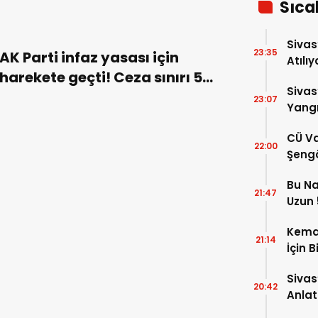
Sıca
Sivas
23:35
AK Parti infaz yasası için
Atılıy
harekete geçti! Ceza sınırı 5
Sivas
yıla çıkarılıyor!
23:07
Yangı
Dönd
CÜ Va
22:00
Şengö
Tek A
Bu Na
Çözm
21:47
Uzun 5
Yükse
Kema
21:14
İçin B
Sivas
20:42
Anlat
Oluş