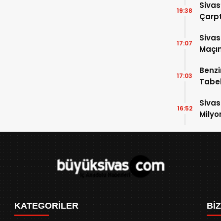
Sivas
19:38
Çarpt
Sivas
17:07
Maçın
Raka
Benzi
17:03
Tabel
Sivas
16:52
Milyo
KATEGORİLER
Bİ