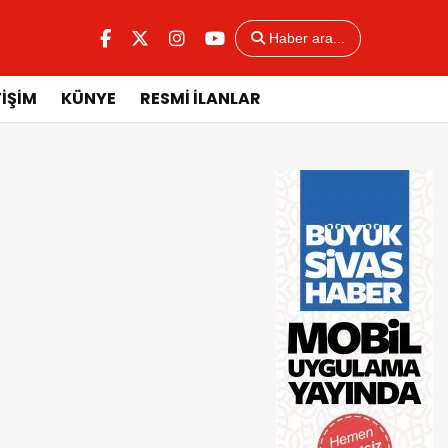
Haber ara...
TİŞİM
KÜNYE
RESMİ İLANLAR