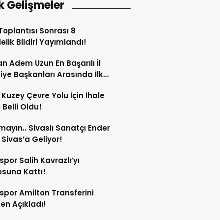
k Gelişmeler
oplantısı Sonrası 8
lik Bildiri Yayımlandı!
n Adem Uzun En Başarılı İl
iye Başkanları Arasında İlk
rdi!
 Kuzey Çevre Yolu İçin İhale
 Belli Oldu!
mayın.. Sivaslı Sanatçı Ender
Sivas’a Geliyor!
spor Salih Kavrazlı’yı
suna Kattı!
spor Amilton Transferini
n Açıkladı!