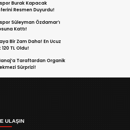
sspor Burak Kapacak
ferini Resmen Duyurdu!
sspor Süleyman Özdamar’ı
suna Kattı!
aya Bir Zam Daha! En Ucuz
 120 TL Oldu!
anaj’a Taraftardan Organik
ekmezi Sürprizi!
ZE ULAŞIN