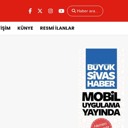
Haber ara...
TİŞİM
KÜNYE
RESMİ İLANLAR