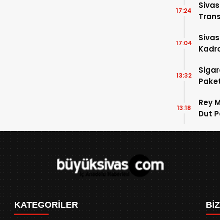
Siva
17:24
Trans
Siva
17:04
Kadro
Sigar
13:32
Paket
Rey M
13:18
Dut P
KATEGORİLER
Bİ