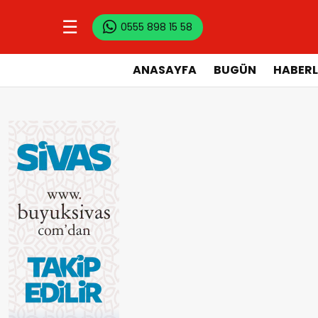
☰
0555 898 15 58
ANASAYFA
BUGÜN
HABERL