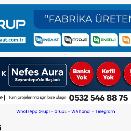
WhatsApp Grup1
-
Grup2
-
WA Kanal
-
Telegram
i