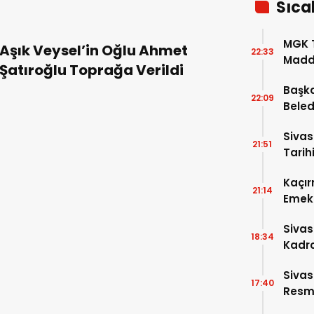
Sıca
MGK T
Aşık Veysel’in Oğlu Ahmet
22:33
Madde
Şatıroğlu Toprağa Verildi
Başka
22:09
Beled
5’e Gi
Sivas
21:51
Tarihi
Kaçır
21:14
Emek 
Sivas
18:34
Kadro
Sivas
17:40
Resme