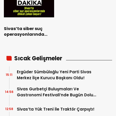
Sivas’ta siber suç
operasyonlarında
dikkat çeken başarı!
Sıcak Gelişmeler
Ergüder Sümbüloğlu Yeni Parti Sivas
15:11
Merkez İlçe Kurucu Başkanı Oldu!
Sivas Gurbetçi Buluşmaları Ve
14:56
Gastronomi Festivali’nde Bugün Dolu
Dolu Program!
Sivas’ta Yük Treni İle Traktör Çarpıştı!
12:58