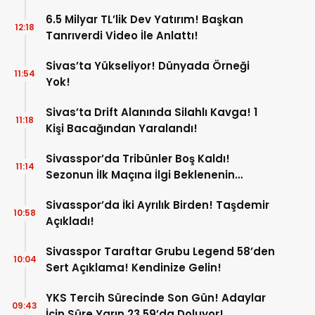
6.5 Milyar TL’lik Dev Yatırım! Başkan
12:18
Tanrıverdi Video İle Anlattı!
Sivas’ta Yükseliyor! Dünyada Örneği
11:54
Yok!
Sivas’ta Drift Alanında Silahlı Kavga! 1
11:18
Kişi Bacağından Yaralandı!
Sivasspor’da Tribünler Boş Kaldı!
11:14
Sezonun İlk Maçına İlgi Beklenenin
Altında!
Sivasspor’da İki Ayrılık Birden! Taşdemir
10:58
Açıkladı!
Sivasspor Taraftar Grubu Legend 58’den
10:04
Sert Açıklama! Kendinize Gelin!
YKS Tercih Sürecinde Son Gün! Adaylar
09:43
İçin Süre Yarın 23.59’da Doluyor!