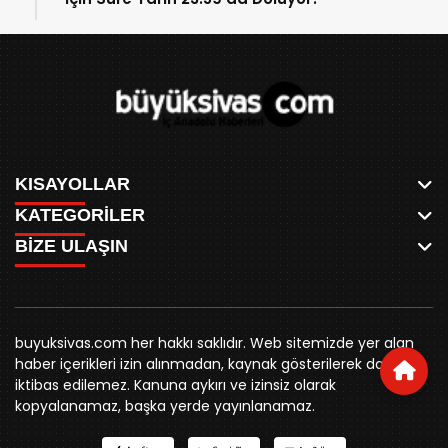
KISAYOLLAR
KATEGORİLER
ANASAYFA
BİZE ULAŞIN
AKSU CANLI
WHATSAPP
MEYDAN CANLI
SPOR
0346 221 00 60
MEDRESELER CANLI
SİYASET
MERAKÜM CANLI
buyuksivashaber@gmail.com
BELEDİYE
YUKARI TEKKE CANLI
buyuksivas.com her hakkı saklıdır. Web sitemizde yer alan
SİVAS VALİLİĞİ
Örtülüpınar Mah. İnönü Bulvarı Özkahya Apt. Kat:3 D:7
KURUMSAL KİMLİK
haber içerikleri izin alınmadan, kaynak gösterilerek dahi
ÜNİVERSİTE
Sivas
REKLAM FİYATLARI
iktibas edilemez. Kanuna aykırı ve izinsiz olarak
KURUMLAR
BİZE ULAŞIN
kopyalanamaz, başka yerde yayınlanamaz.
STK
KÜNYE
YORUM
RESMİ İLANLAR