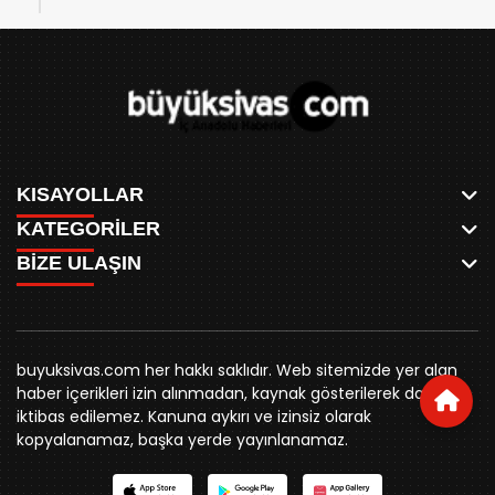
KISAYOLLAR
KATEGORİLER
ANASAYFA
BİZE ULAŞIN
AKSU CANLI
WHATSAPP
MEYDAN CANLI
SPOR
0346 221 00 60
MEDRESELER CANLI
SİYASET
MERAKÜM CANLI
buyuksivashaber@gmail.com
BELEDİYE
YUKARI TEKKE CANLI
buyuksivas.com her hakkı saklıdır. Web sitemizde yer alan
SİVAS VALİLİĞİ
Örtülüpınar Mah. İnönü Bulvarı Özkahya Apt. Kat:3 D:7
KURUMSAL KİMLİK
haber içerikleri izin alınmadan, kaynak gösterilerek dahi
ÜNİVERSİTE
Sivas
REKLAM FİYATLARI
iktibas edilemez. Kanuna aykırı ve izinsiz olarak
KURUMLAR
BİZE ULAŞIN
kopyalanamaz, başka yerde yayınlanamaz.
STK
KÜNYE
YORUM
RESMİ İLANLAR
İLÇELER