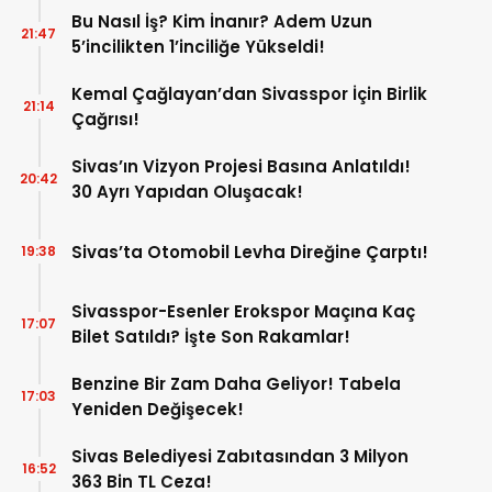
Bu Nasıl İş? Kim İnanır? Adem Uzun
21:47
5’incilikten 1’inciliğe Yükseldi!
Kemal Çağlayan’dan Sivasspor İçin Birlik
21:14
Çağrısı!
Sivas’ın Vizyon Projesi Basına Anlatıldı!
20:42
30 Ayrı Yapıdan Oluşacak!
Sivas’ta Otomobil Levha Direğine Çarptı!
19:38
Sivasspor-Esenler Erokspor Maçına Kaç
17:07
Bilet Satıldı? İşte Son Rakamlar!
Benzine Bir Zam Daha Geliyor! Tabela
17:03
Yeniden Değişecek!
Sivas Belediyesi Zabıtasından 3 Milyon
16:52
363 Bin TL Ceza!