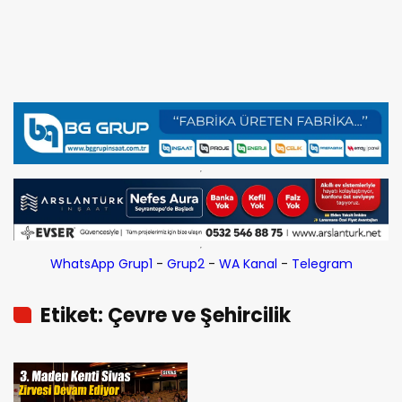
WhatsApp Grup1
-
Grup2
-
WA Kanal
-
Telegram
Etiket: Çevre ve Şehircilik
Bakanlığı Endüstriyel Yatırımlar
Daire Başkanı Cihan Tatar