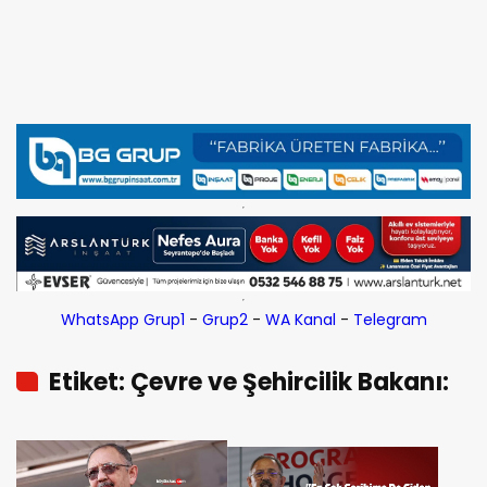
WhatsApp Grup1
-
Grup2
-
WA Kanal
-
Telegram
Etiket: Çevre ve Şehircilik Bakanı:
Mehmet Özhaseki