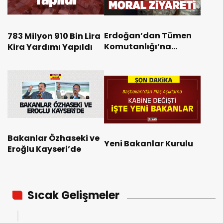
Erdoğan’dan Tümen
783 Milyon 910 Bin Lira
Komutanlığı’na
Kira Yardımı Yapıldı
Ziyaret
Bakanlar Özhaseki ve
Yeni Bakanlar Kurulu
Eroğlu Kayseri’de
Sıcak Gelişmeler