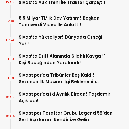
Sivas’ta Yük Treni İle Traktör Çarpıştı!
12:58
6.5 Milyar TL’lik Dev Yatırım! Başkan
12:18
Tanrıverdi Video İle Anlattı!
Sivas’ta Yükseliyor! Dünyada Örneği
11:54
Yok!
Sivas’ta Drift Alanında Silahlı Kavga! 1
11:18
Kişi Bacağından Yaralandı!
Sivasspor’da Tribünler Boş Kaldı!
11:14
Sezonun İlk Maçına İlgi Beklenenin
Altında!
Sivasspor’da İki Ayrılık Birden! Taşdemir
10:58
Açıkladı!
Sivasspor Taraftar Grubu Legend 58’den
10:04
Sert Açıklama! Kendinize Gelin!