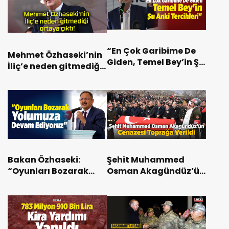
“En Çok Garibime De
Mehmet Özhaseki’nin
Giden, Temel Bey’in Şu
İliç’e neden gitmediği
Anki Tercihleri”
ortaya çıktı!
Bakan Özhaseki:
Şehit Muhammed
“Oyunları Bozarak
Osman Akagündüz’ün
Yolumuza Devam
Cenazesi Toprağa
Ediyoruz”
Verildi