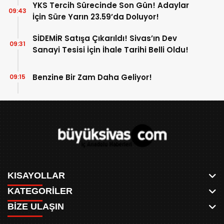
YKS Tercih Sürecinde Son Gün! Adaylar
09:43
İçin Süre Yarın 23.59’da Doluyor!
SİDEMİR Satışa Çıkarıldı! Sivas’ın Dev
09:31
Sanayi Tesisi İçin İhale Tarihi Belli Oldu!
Benzine Bir Zam Daha Geliyor!
09:15
KISAYOLLAR
KATEGORİLER
ANASAYFA
BİZE ULAŞIN
AKSU CANLI
WHATSAPP
MEYDAN CANLI