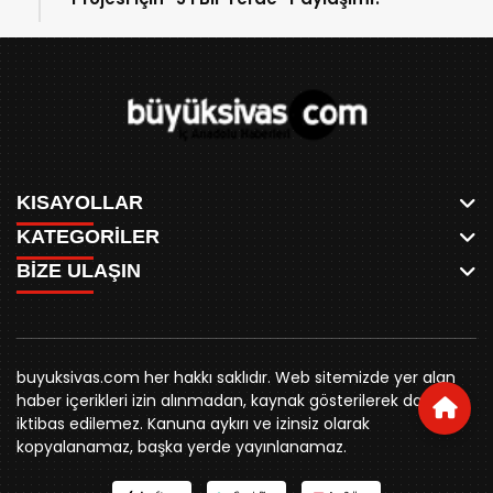
KISAYOLLAR
KATEGORİLER
ANASAYFA
BİZE ULAŞIN
AKSU CANLI
WHATSAPP
MEYDAN CANLI
SPOR
0346 221 00 60
MEDRESELER CANLI
SİYASET
MERAKÜM CANLI
buyuksivashaber@gmail.com
BELEDİYE
YUKARI TEKKE CANLI
buyuksivas.com her hakkı saklıdır. Web sitemizde yer alan
SİVAS VALİLİĞİ
Örtülüpınar Mah. İnönü Bulvarı Özkahya Apt. Kat:3 D:7
KURUMSAL KİMLİK
haber içerikleri izin alınmadan, kaynak gösterilerek dahi
ÜNİVERSİTE
Sivas
REKLAM FİYATLARI
iktibas edilemez. Kanuna aykırı ve izinsiz olarak
KURUMLAR
BİZE ULAŞIN
kopyalanamaz, başka yerde yayınlanamaz.
STK
KÜNYE
YORUM
RESMİ İLANLAR