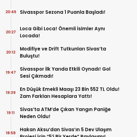
Sivasspor Sezona 1 Puanla Başladı!
20:49
Loca Gibi Loca! Önemli İsimler Aynı
20:27
Locada!
Modifiye ve Drift Tutkunları Sivas’ta
20:12
Buluştu!
Sivasspor İlk Yarıda Etkili Oynadı! Gol
19:47
Sesi Çıkmadı!
En Düşük Emekli Maaşı 23 Bin 552 TL Oldu!
19:39
Zam Farkları Hesaplara Yattı!
Sivas’ta ATM’de Çıkan Yangın Paniğe
19:11
Neden Oldu!
Hakan Aksu’dan Sivas’ın 5 Dev Ulaşım
18:58
Projesi İçin “5’i Bir Yerde” Paylaşımı!