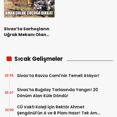
Sivas’ta Sarhoşların
Uğrak Mekanı Olan
Mahalle Sakinleri Of
Dedi
Sıcak Gelişmeler
Sivas’ta Ravza Cami’nin Temeli Atılıyor!
23:35
Sivas’ta Buğday Tarlasında Yangın! 20
23:07
Dönüm Alan Küle Döndü!
CÜ Vakfı Koleji İçin Rektör Ahmet
22:00
Şengönül’ün A ve B Planı Hazır! Tek Amaç