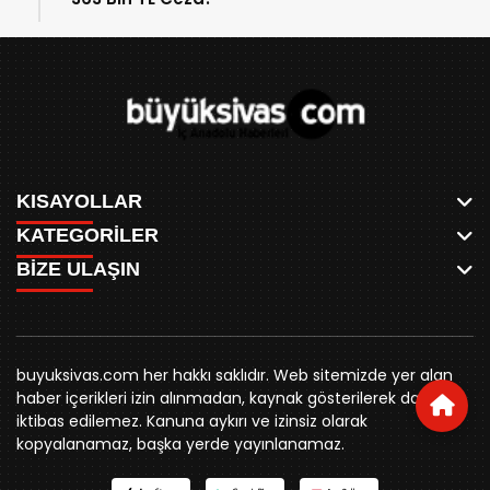
KISAYOLLAR
KATEGORİLER
ANASAYFA
BİZE ULAŞIN
AKSU CANLI
WHATSAPP
MEYDAN CANLI
SPOR
0346 221 00 60
MEDRESELER CANLI
SİYASET
MERAKÜM CANLI
buyuksivashaber@gmail.com
BELEDİYE
YUKARI TEKKE CANLI
buyuksivas.com her hakkı saklıdır. Web sitemizde yer alan
SİVAS VALİLİĞİ
Örtülüpınar Mah. İnönü Bulvarı Özkahya Apt. Kat:3 D:7
KURUMSAL KİMLİK
haber içerikleri izin alınmadan, kaynak gösterilerek dahi
ÜNİVERSİTE
Sivas
REKLAM FİYATLARI
iktibas edilemez. Kanuna aykırı ve izinsiz olarak
KURUMLAR
BİZE ULAŞIN
kopyalanamaz, başka yerde yayınlanamaz.
STK
KÜNYE
YORUM
RESMİ İLANLAR