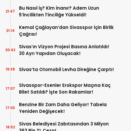
Mağduriyetleri Hızla Çözmek!
Bu Nasıl İş? Kim İnanır? Adem Uzun
21:47
5’incilikten 1’inciliğe Yükseldi!
Kemal Çağlayan’dan Sivasspor İçin Birlik
21:14
Çağrısı!
Sivas’ın Vizyon Projesi Basına Anlatıldı!
20:42
30 Ayrı Yapıdan Oluşacak!
Sivas’ta Otomobil Levha Direğine Çarptı!
19:38
Sivasspor-Esenler Erokspor Maçına Kaç
17:07
Bilet Satıldı? İşte Son Rakamlar!
Benzine Bir Zam Daha Geliyor! Tabela
17:03
Yeniden Değişecek!
Sivas Belediyesi Zabıtasından 3 Milyon
16:52
363 Bin TL Ceza!