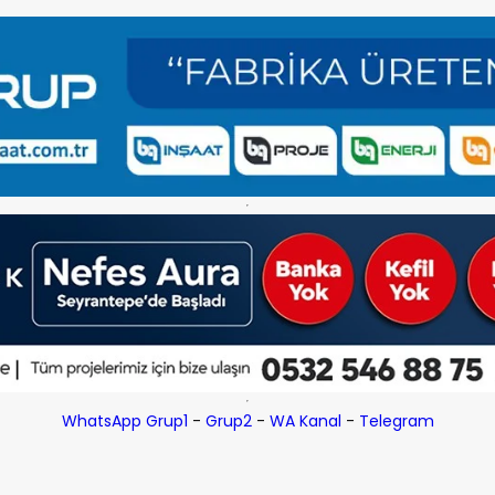
WhatsApp Grup1
-
Grup2
-
WA Kanal
-
Telegram