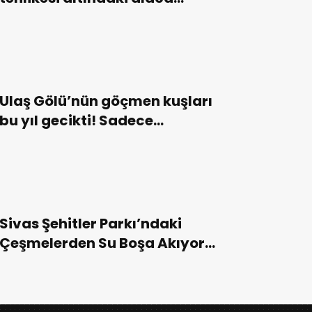
sansarlar görüntülendi
Ulaş Gölü’nün göçmen kuşları
bu yıl gecikti! Sadece
karabataklar kaldı!
Sivas Şehitler Parkı’ndaki
Çeşmelerden Su Boşa Akıyor!
Vatandaş Müdahale Bekliyor!