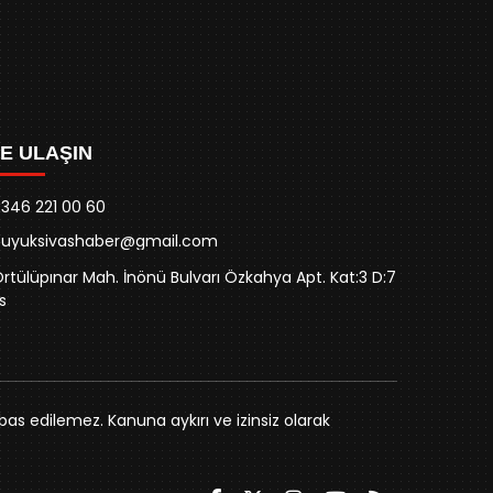
ZE ULAŞIN
346 221 00 60
buyuksivashaber@gmail.com
rtülüpınar Mah. İnönü Bulvarı Özkahya Apt. Kat:3 D:7
s
bas edilemez. Kanuna aykırı ve izinsiz olarak