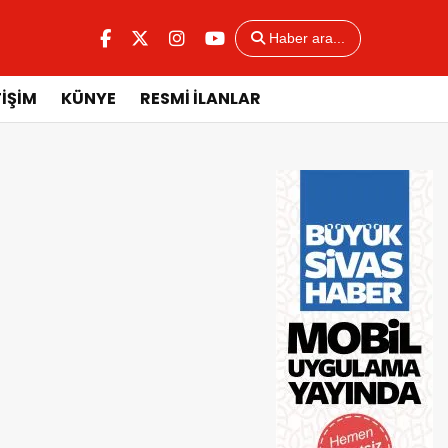
Haber ara...
TİŞİM
KÜNYE
RESMİ İLANLAR