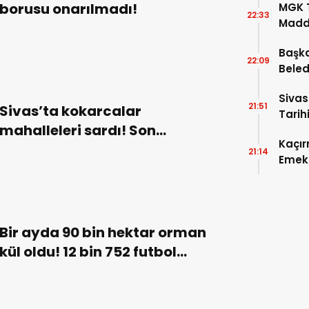
borusu onarılmadı!
MGK T
22:33
Madde
Başka
22:09
Beled
5’e Gi
Sivas
21:51
Sivas’ta kokarcalar
Tarihi
mahalleleri sardı! Son
Kaçır
görüntüler Seyrantepe’den!
21:14
Emek 
Bir ayda 90 bin hektar orman
kül oldu! 12 bin 752 futbol
sahası büyüklüğünde kayıp!