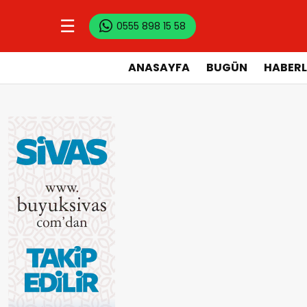
☰
0555 898 15 58
ANASAYFA
BUGÜN
HABERL