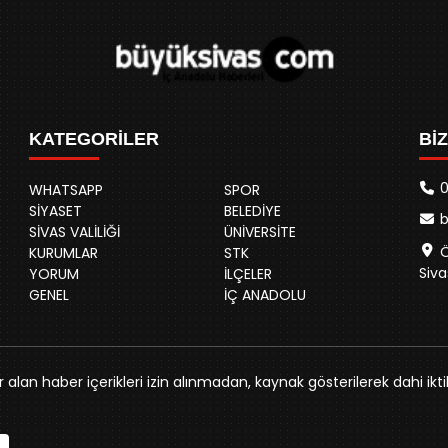
KATEGORİLER
Bİ
0
WHATSAPP
SPOR
SİYASET
BELEDİYE
SİVAS VALİLİĞİ
ÜNİVERSİTE
Ö
KURUMLAR
STK
Siva
YORUM
İLÇELER
GENEL
İÇ ANADOLU
alan haber içerikleri izin alınmadan, kaynak gösterilerek dahi ikti