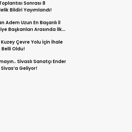
oplantısı Sonrası 8
lik Bildiri Yayımlandı!
n Adem Uzun En Başarılı İl
iye Başkanları Arasında İlk
rdi!
 Kuzey Çevre Yolu İçin İhale
 Belli Oldu!
mayın.. Sivaslı Sanatçı Ender
Sivas’a Geliyor!