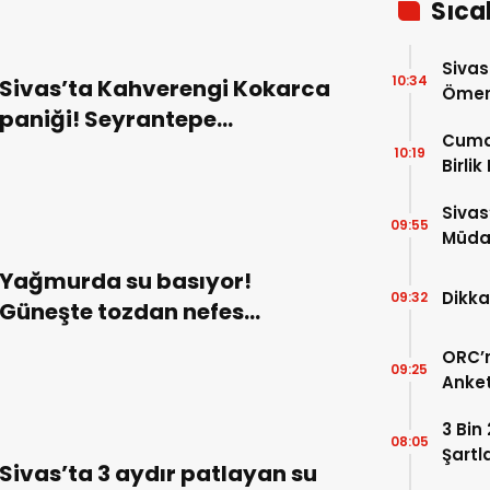
Sıca
Sivas
10:34
Sivas’ta Kahverengi Kokarca
Ömer 
paniği! Seyrantepe
Cuma
Mahallesi’nde görüldü!
10:19
Birlik
Sivas
09:55
Müdah
Yükle
Yağmurda su basıyor!
Dikka
09:32
Güneşte tozdan nefes
alamıyoruz!
ORC’n
09:25
Anket
Payla
3 Bin
08:05
Şartl
Sivas’ta 3 aydır patlayan su