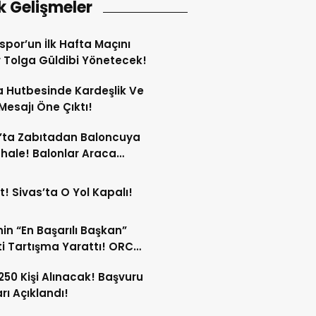
k Gelişmeler
spor’un İlk Hafta Maçını
Tolga Güldibi Yönetecek!
 Hutbesinde Kardeşlik Ve
 Mesajı Öne Çıktı!
’ta Zabıtadan Baloncuya
ale! Balonlar Araca
ndi!
t! Sivas’ta O Yol Kapalı!
in “En Başarılı Başkan”
i Tartışma Yarattı! ORC
şımı Sildi!
 250 Kişi Alınacak! Başvuru
arı Açıklandı!