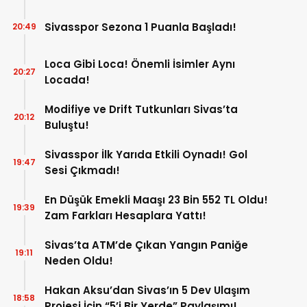
Sivasspor Sezona 1 Puanla Başladı!
20:49
Loca Gibi Loca! Önemli İsimler Aynı
20:27
Locada!
Modifiye ve Drift Tutkunları Sivas’ta
20:12
Buluştu!
Sivasspor İlk Yarıda Etkili Oynadı! Gol
19:47
Sesi Çıkmadı!
En Düşük Emekli Maaşı 23 Bin 552 TL Oldu!
19:39
Zam Farkları Hesaplara Yattı!
Sivas’ta ATM’de Çıkan Yangın Paniğe
19:11
Neden Oldu!
Hakan Aksu’dan Sivas’ın 5 Dev Ulaşım
18:58
Projesi İçin “5’i Bir Yerde” Paylaşımı!