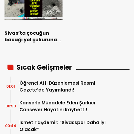
Sivas’ta çocuğun
bacağı yol çukuruna
girdi: “Belediye işini
yapsın” tepkisi!
Sıcak Gelişmeler
Öğrenci Affı Düzenlemesi Resmi
01:01
Gazete’de Yayımlandı!
Kanserle Mücadele Eden Şarkıcı
00:50
Cansever Hayatını Kaybetti!
İsmet Taşdemir: “Sivasspor Daha İyi
00:44
Olacak”