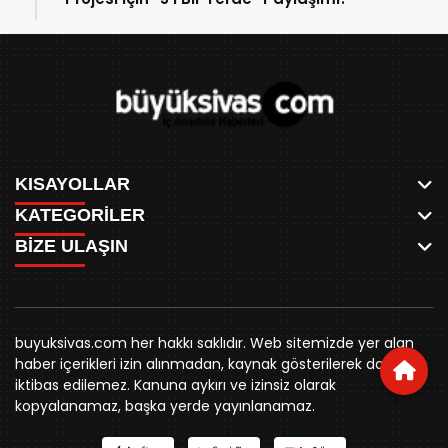
KISAYOLLAR
KATEGORİLER
ANASAYFA
BİZE ULAŞIN
AKSU CANLI
WHATSAPP
MEYDAN CANLI
SPOR
0346 221 00 60
MEDRESELER CANLI
SİYASET
MERAKÜM CANLI
buyuksivashaber@gmail.com
BELEDİYE
YUKARI TEKKE CANLI
buyuksivas.com her hakkı saklıdır. Web sitemizde yer alan
SİVAS VALİLİĞİ
Örtülüpınar Mah. İnönü Bulvarı Özkahya Apt. Kat:3 D:7
KURUMSAL KİMLİK
haber içerikleri izin alınmadan, kaynak gösterilerek dahi
ÜNİVERSİTE
Sivas
REKLAM FİYATLARI
iktibas edilemez. Kanuna aykırı ve izinsiz olarak
KURUMLAR
BİZE ULAŞIN
kopyalanamaz, başka yerde yayınlanamaz.
STK
KÜNYE
YORUM
RESMİ İLANLAR