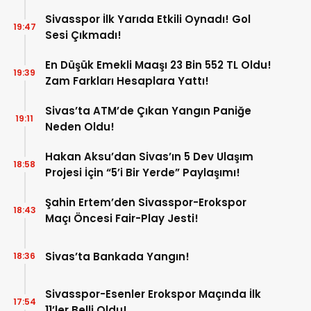
Sivasspor İlk Yarıda Etkili Oynadı! Gol
19:47
Sesi Çıkmadı!
En Düşük Emekli Maaşı 23 Bin 552 TL Oldu!
19:39
Zam Farkları Hesaplara Yattı!
Sivas’ta ATM’de Çıkan Yangın Paniğe
19:11
Neden Oldu!
Hakan Aksu’dan Sivas’ın 5 Dev Ulaşım
18:58
Projesi İçin “5’i Bir Yerde” Paylaşımı!
Şahin Ertem’den Sivasspor-Erokspor
18:43
Maçı Öncesi Fair-Play Jesti!
Sivas’ta Bankada Yangın!
18:36
Sivasspor-Esenler Erokspor Maçında İlk
17:54
11’ler Belli Oldu!