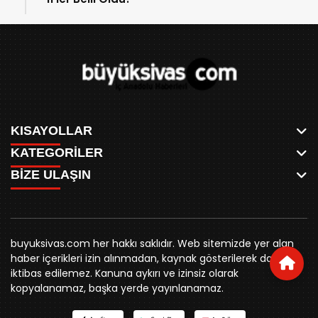
KISAYOLLAR
KATEGORİLER
ANASAYFA
BİZE ULAŞIN
AKSU CANLI
WHATSAPP
MEYDAN CANLI
SPOR
0346 221 00 60
MEDRESELER CANLI
SİYASET
MERAKÜM CANLI
buyuksivashaber@gmail.com
BELEDİYE
YUKARI TEKKE CANLI
buyuksivas.com her hakkı saklıdır. Web sitemizde yer alan
SİVAS VALİLİĞİ
Örtülüpınar Mah. İnönü Bulvarı Özkahya Apt. Kat:3 D:7
KURUMSAL KİMLİK
haber içerikleri izin alınmadan, kaynak gösterilerek dahi
ÜNİVERSİTE
Sivas
REKLAM FİYATLARI
iktibas edilemez. Kanuna aykırı ve izinsiz olarak
KURUMLAR
BİZE ULAŞIN
kopyalanamaz, başka yerde yayınlanamaz.
STK
KÜNYE
YORUM
RESMİ İLANLAR