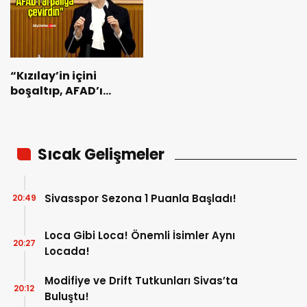
“Kızılay’in içini
boşaltıp, AFAD’ı
arpalığa çevirdin”
Sıcak Gelişmeler
Sivasspor Sezona 1 Puanla Başladı!
20:49
Loca Gibi Loca! Önemli İsimler Aynı
20:27
Locada!
Modifiye ve Drift Tutkunları Sivas’ta
20:12
Buluştu!