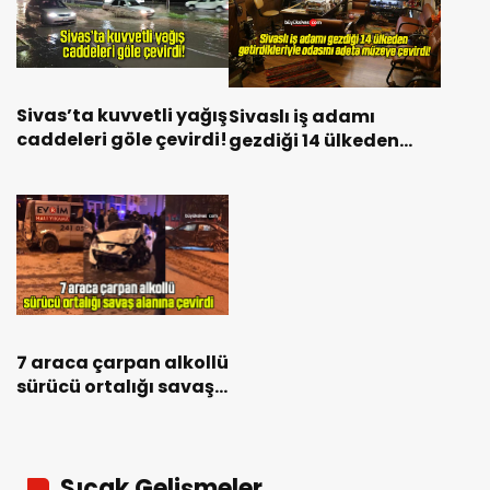
Sivas’ta kuvvetli yağış
Sivaslı iş adamı
caddeleri göle çevirdi!
gezdiği 14 ülkeden
getirdikleriyle odasını
adeta müzeye çevirdi!
7 araca çarpan alkollü
sürücü ortalığı savaş
alanına çevirdi
Sıcak Gelişmeler