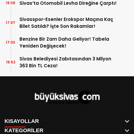
Sivas’ta Otomobil Levha Direğine Çarptı!
19:38
Sivasspor-Esenler Erokspor Maçına Kaç
17:07
Bilet Satıldı? İşte Son Rakamlar!
Benzine Bir Zam Daha Geliyor! Tabela
17:03
Yeniden Değişecek!
Sivas Belediyesi Zabıtasından 3 Milyon
16:52
363 Bin TL Ceza!
KISAYOLLAR
KATEGORİLER