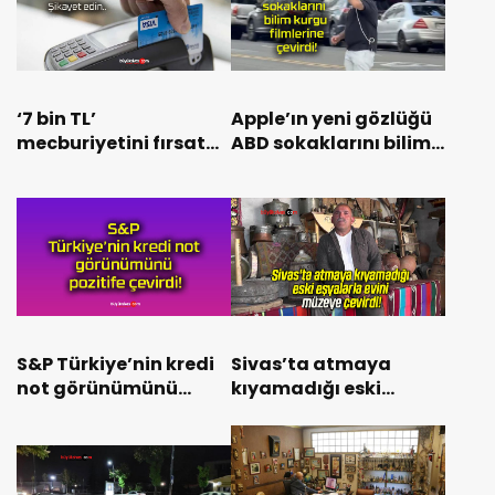
‘7 bin TL’
Apple’ın yeni gözlüğü
mecburiyetini fırsata
ABD sokaklarını bilim
çevirdiler!
kurgu filmlerine
çevirdi!
S&P Türkiye’nin kredi
Sivas’ta atmaya
not görünümünü
kıyamadığı eski
pozitife çevirdi!
eşyalarla evini
müzeye çevirdi!