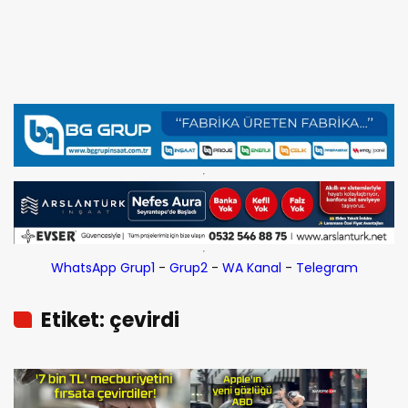
WhatsApp Grup1
-
Grup2
-
WA Kanal
-
Telegram
Etiket: çevirdi