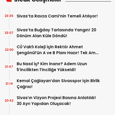
Sivas’ta Ravza Cami’nin Temeli Atılıyor!
23:35
Sivas’ta Buğday Tarlasında Yangın! 20
23:07
Dönüm Alan Küle Döndü!
CÜ Vakfı Koleji İçin Rektör Ahmet
22:00
Şengönül’ün A ve B Planı Hazır! Tek Amaç
Mağduriyetleri Hızla Çözmek!
Bu Nasıl İş? Kim İnanır? Adem Uzun
21:47
5’incilikten 1’inciliğe Yükseldi!
Kemal Çağlayan’dan Sivasspor İçin Birlik
21:14
Çağrısı!
Sivas’ın Vizyon Projesi Basına Anlatıldı!
20:42
30 Ayrı Yapıdan Oluşacak!