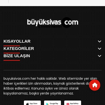
KISAYOLLAR
KATEGORİLER
ANASAYFA
BİZE ULAŞIN
AKSU CANLI
WHATSAPP
MEYDAN CANLI
SPOR
0346 221 00 60
MEDRESELER CANLI
SİYASET
MERAKÜM CANLI
buyuksivashaber@gmail.com
BELEDİYE
YUKARI TEKKE CANLI
buyuksivas.com her hakkı saklıdır. Web sitemizde yer alan
SİVAS VALİLİĞİ
Örtülüpınar Mah. İnönü Bulvarı Özkahya Apt. Kat:3 D:7
KURUMSAL KİMLİK
haber içerikleri izin alınmadan, kaynak gösterilerek dahi
ÜNİVERSİTE
Sivas
REKLAM FİYATLARI
iktibas edilemez. Kanuna aykırı ve izinsiz olarak
KURUMLAR
BİZE ULAŞIN
kopyalanamaz, başka yerde yayınlanamaz.
STK
KÜNYE
YORUM
RESMİ İLANLAR
İLÇELER