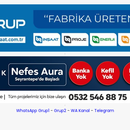
WhatsApp Grup1
-
Grup2
-
WA Kanal
-
Telegram