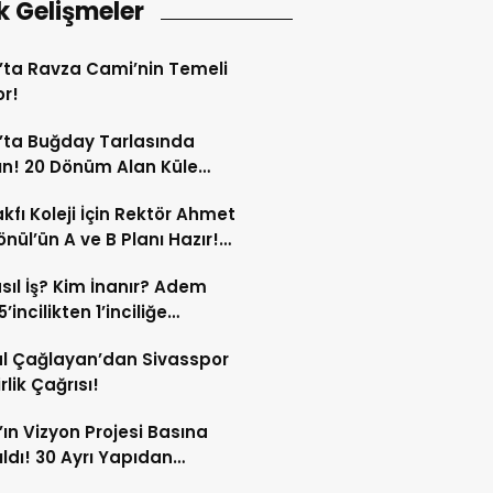
k Gelişmeler
’ta Ravza Cami’nin Temeli
or!
’ta Buğday Tarlasında
n! 20 Dönüm Alan Küle
ü!
kfı Koleji İçin Rektör Ahmet
nül’ün A ve B Planı Hazır!
maç Mağduriyetleri Hızla
sıl İş? Kim İnanır? Adem
ek!
’incilikten 1’inciliğe
ldi!
l Çağlayan’dan Sivasspor
irlik Çağrısı!
’ın Vizyon Projesi Basına
ıldı! 30 Ayrı Yapıdan
acak!