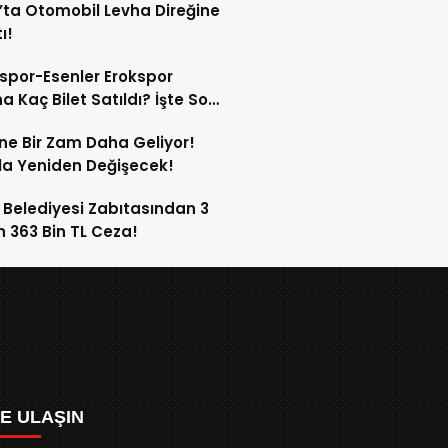
’ta Otomobil Levha Direğine
ı!
spor-Esenler Erokspor
a Kaç Bilet Satıldı? İşte Son
mlar!
ne Bir Zam Daha Geliyor!
a Yeniden Değişecek!
 Belediyesi Zabıtasından 3
n 363 Bin TL Ceza!
ZE ULAŞIN