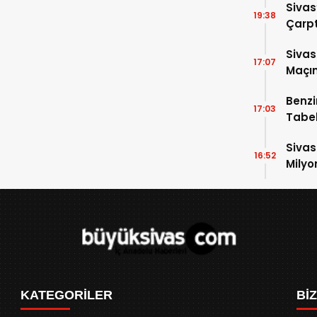
Sivas
19:38
Çarpt
Sivas
17:07
Maçın
Raka
Benzi
17:03
Tabel
Sivas
16:52
Milyo
KATEGORİLER
Bİ