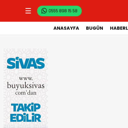
☰
0555 898 15 58
ANASAYFA
BUGÜN
HABERL