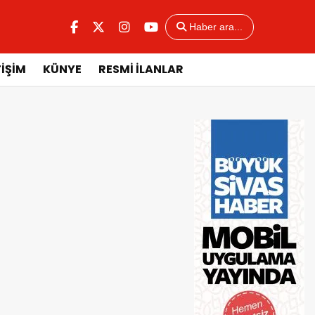
Haber ara...
TİŞİM
KÜNYE
RESMİ İLANLAR