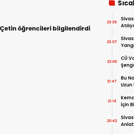
Sıca
Sivas
23:35
Atılıy
Çetin öğrencileri bilgilendirdi
Sivas
23:07
Yangı
Dönd
CÜ Va
22:00
Şengö
Tek A
Bu Na
Çözm
21:47
Uzun 5
Yükse
Kema
21:14
İçin B
Sivas
20:42
Anlat
Oluş