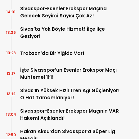
Sivasspor-Esenler Erokspor Maçına
14:01
Gelecek Seyirci Sayısı Çok Az!
Sivas’ta Yok Böyle Hizmet! İlçe İlçe
13:36
Geziyor!
Trabzon’da Bir Yiğido Var!
13:28
İşte Sivasspor’un Esenler Erokspor Maçı
13:17
Muhtemel 11’i!
Sivas’ın Yüksek Hızlı Tren Ağı Güçleniyor!
13:12
O Hat Tamamlanıyor!
Sivasspor-Esenler Erokspor Maçının VAR
13:04
Hakemi Açıklandı!
Hakan Aksu’dan Sivasspor’a Süper Lig
12:50
Mesajı!