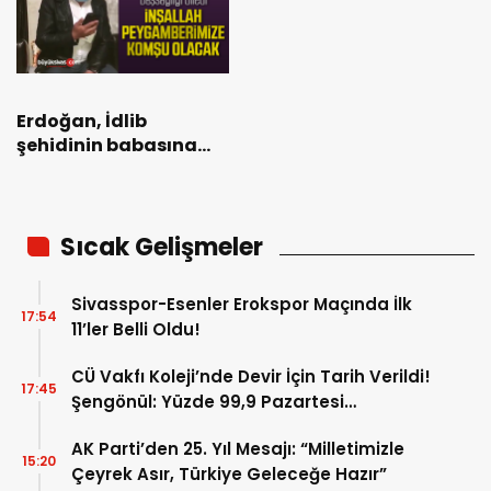
Erdoğan, İdlib
şehidinin babasına
başsağlığı diledi
Sıcak Gelişmeler
Sivasspor-Esenler Erokspor Maçında İlk
17:54
11’ler Belli Oldu!
CÜ Vakfı Koleji’nde Devir İçin Tarih Verildi!
17:45
Şengönül: Yüzde 99,9 Pazartesi
Tamamlanacak
AK Parti’den 25. Yıl Mesajı: “Milletimizle
15:20
Çeyrek Asır, Türkiye Geleceğe Hazır”