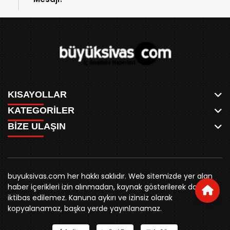
KISAYOLLAR
KATEGORİLER
ANASAYFA
BİZE ULAŞIN
AKSU CANLI
WHATSAPP
MEYDAN CANLI
SPOR
0346 221 00 60
MEDRESELER CANLI
SİYASET
MERAKÜM CANLI
buyuksivashaber@gmail.com
BELEDİYE
YUKARI TEKKE CANLI
buyuksivas.com her hakkı saklıdır. Web sitemizde yer alan
SİVAS VALİLİĞİ
Örtülüpınar Mah. İnönü Bulvarı Özkahya Apt. Kat:3 D:7
KURUMSAL KİMLİK
haber içerikleri izin alınmadan, kaynak gösterilerek dahi
ÜNİVERSİTE
Sivas
REKLAM FİYATLARI
iktibas edilemez. Kanuna aykırı ve izinsiz olarak
KURUMLAR
BİZE ULAŞIN
kopyalanamaz, başka yerde yayınlanamaz.
STK
KÜNYE
YORUM
RESMİ İLANLAR