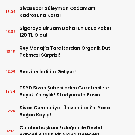
Sivasspor Süleyman Özdamar’ı
17:04
Kadrosuna Kattı!
Sigaraya Bir Zam Daha! En Ucuz Paket
13:32
120 TL Oldu!
Rey Manaj’a Taraftardan Organik Dut
13:18
Pekmezi Sürprizi!
Benzine İndirim Geliyor!
12:56
TSYD Sivas Şubesi’nden Gazetecilere
12:34
Büyük Kolaylık! Stadyumda Basın
Otoparkı Hizmete Girdi!
Sivas Cumhuriyet Üniversitesi’ni Yasa
12:26
Boğan Kayıp!
Cumhurbaşkanı Erdoğan ile Devlet
12:13
Bahçeli Bugün Bir Araya Gelecek!