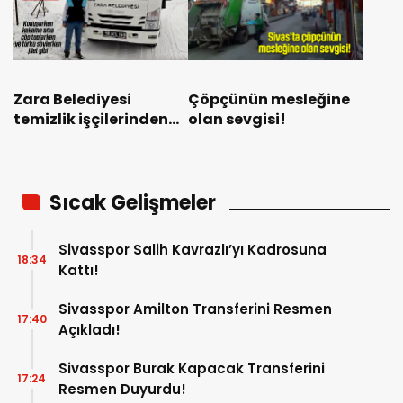
Zara Belediyesi
Çöpçünün mesleğine
temizlik işçilerinden
olan sevgisi!
Çetin Kaya işini
severek yapıyor
Sıcak Gelişmeler
Sivasspor Salih Kavrazlı’yı Kadrosuna
18:34
Kattı!
Sivasspor Amilton Transferini Resmen
17:40
Açıkladı!
Sivasspor Burak Kapacak Transferini
17:24
Resmen Duyurdu!