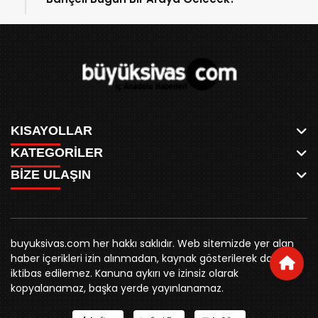
KISAYOLLAR
KATEGORİLER
ANASAYFA
BİZE ULAŞIN
AKSU CANLI
WHATSAPP
MEYDAN CANLI
SPOR
0346 221 00 60
MEDRESELER CANLI
SİYASET
MERAKÜM CANLI
buyuksivashaber@gmail.com
BELEDİYE
YUKARI TEKKE CANLI
buyuksivas.com her hakkı saklıdır. Web sitemizde yer alan
SİVAS VALİLİĞİ
Örtülüpınar Mah. İnönü Bulvarı Özkahya Apt. Kat:3 D:7
KURUMSAL KİMLİK
haber içerikleri izin alınmadan, kaynak gösterilerek dahi
ÜNİVERSİTE
Sivas
REKLAM FİYATLARI
iktibas edilemez. Kanuna aykırı ve izinsiz olarak
KURUMLAR
BİZE ULAŞIN
kopyalanamaz, başka yerde yayınlanamaz.
STK
KÜNYE
YORUM
RESMİ İLANLAR