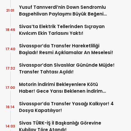
Yusuf Tanrıverdi’nin Down Sendromlu
21:01
Başpehlivan Paylaşımı Büyük Beğeni
Topladı!
Sivas’ta Elektrik Tellerinden Sıçrayan
18:46
Kıvılcım Ekin Tarlasını Yaktı!
Sivasspor’da Transfer Hareketliliği
17:40
Başladı! Resmi Açıklamalar An Meselesi!
Sivasspor’dan Sivaslılar Gününde Müjde!
17:32
Transfer Tahtası Açıldı!
Motorin İndirimi Bekleyenlere Kötü
17:00
Haber! Gece Yarısı Beklenen İndirim
Pompaya Yansımayacak!
Sivasspor’da Transfer Yasağı Kalkıyor! 4
16:14
Dosya Kapatılıyor!
Sivas TÜRK-İŞ İl Başkanlığı Görevine
14:03
Kubilay Töre Atandı!