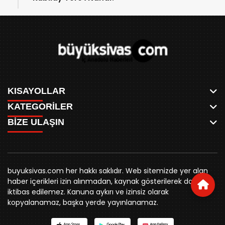
KISAYOLLAR
KATEGORİLER
ANASAYFA
BİZE ULAŞIN
AKSU CANLI
WHATSAPP
MEYDAN CANLI
SPOR
0346 221 00 60
MEDRESELER CANLI
SİYASET
MERAKÜM CANLI
buyuksivashaber@gmail.com
BELEDİYE
YUKARI TEKKE CANLI
buyuksivas.com her hakkı saklıdır. Web sitemizde yer alan
SİVAS VALİLİĞİ
Örtülüpınar Mah. İnönü Bulvarı Özkahya Apt. Kat:3 D:7
KURUMSAL KİMLİK
haber içerikleri izin alınmadan, kaynak gösterilerek dahi
ÜNİVERSİTE
Sivas
REKLAM FİYATLARI
iktibas edilemez. Kanuna aykırı ve izinsiz olarak
KURUMLAR
BİZE ULAŞIN
kopyalanamaz, başka yerde yayınlanamaz.
STK
KÜNYE
YORUM
RESMİ İLANLAR