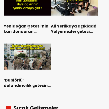
Yenidoğan Çetesi’nin
Ali Yerlikaya açıkladı!
kan donduran
Yolyemezler çetesi
diyaloglarının yenisi
çökertildi!
ortaya çıktı!
‘Dublörlü’
dolandırıcılık çetesine
şafak operasyonu! 23
gözaltı kararı!
Sıcak Gelişmeler