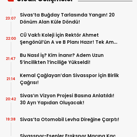
Sivas’ta Buğday Tarlasında Yangın! 20
23:07
Dönüm Alan Küle Döndü!
CÜ Vakfı Koleji İçin Rektör Ahmet
22:00
Şengönül’ün A ve B Planı Hazır! Tek Amaç
Mağduriyetleri Hızla Çözmek!
Bu Nasıl İş? Kim İnanır? Adem Uzun
21:47
5’incilikten 1’inciliğe Yükseldi!
Kemal Çağlayan’dan Sivasspor İçin Birlik
21:14
Çağrısı!
Sivas’ın Vizyon Projesi Basına Anlatıldı!
20:42
30 Ayrı Yapıdan Oluşacak!
Sivas’ta Otomobil Levha Direğine Çarptı!
19:38
Sivasspor-Esenler Erokspor Maçına Kaç