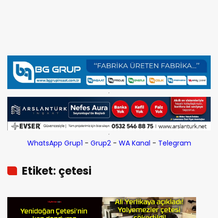
WhatsApp Grup1
-
Grup2
-
WA Kanal
-
Telegram
Etiket: çetesi