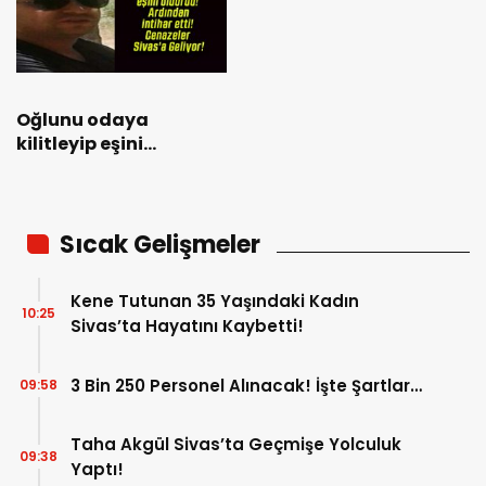
Oğlunu odaya
kilitleyip eşini
öldürdü! Ardından
intihar etti! Cenazeler
Sivas’a Geliyor!
Sıcak Gelişmeler
Kene Tutunan 35 Yaşındaki Kadın
10:25
Sivas’ta Hayatını Kaybetti!
3 Bin 250 Personel Alınacak! İşte Şartlar…
09:58
Taha Akgül Sivas’ta Geçmişe Yolculuk
09:38
Yaptı!