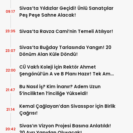
Sivas’ta Yıldızlar Geçidi! Ünlü Sanatçılar
09:17
Peş Peşe Sahne Alacak!
Sivas’ta Ravza Cami’nin Temeli Atılıyor!
23:35
Sivas’ta Buğday Tarlasında Yangın! 20
23:07
Dönüm Alan Küle Döndü!
CÜ Vakfı Koleji İçin Rektör Ahmet
22:00
Şengönül’ün A ve B Planı Hazır! Tek Amaç
Mağduriyetleri Hızla Çözmek!
Bu Nasıl İş? Kim İnanır? Adem Uzun
21:47
5’incilikten 1’inciliğe Yükseldi!
Kemal Çağlayan’dan Sivasspor İçin Birlik
21:14
Çağrısı!
Sivas’ın Vizyon Projesi Basına Anlatıldı!
20:42
30 Ayrı Yapıdan Oluşacak!