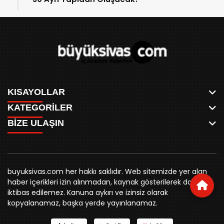
KISAYOLLAR
KATEGORİLER
ANASAYFA
BİZE ULAŞIN
AKSU CANLI
WHATSAPP
MEYDAN CANLI
SPOR
0346 221 00 60
MEDRESELER CANLI
SİYASET
MERAKÜM CANLI
buyuksivashaber@gmail.com
BELEDİYE
YUKARI TEKKE CANLI
buyuksivas.com her hakkı saklıdır. Web sitemizde yer alan
SİVAS VALİLİĞİ
Örtülüpınar Mah. İnönü Bulvarı Özkahya Apt. Kat:3 D:7
KURUMSAL KİMLİK
haber içerikleri izin alınmadan, kaynak gösterilerek dahi
ÜNİVERSİTE
Sivas
REKLAM FİYATLARI
iktibas edilemez. Kanuna aykırı ve izinsiz olarak
KURUMLAR
BİZE ULAŞIN
kopyalanamaz, başka yerde yayınlanamaz.
STK
KÜNYE
YORUM
RESMİ İLANLAR