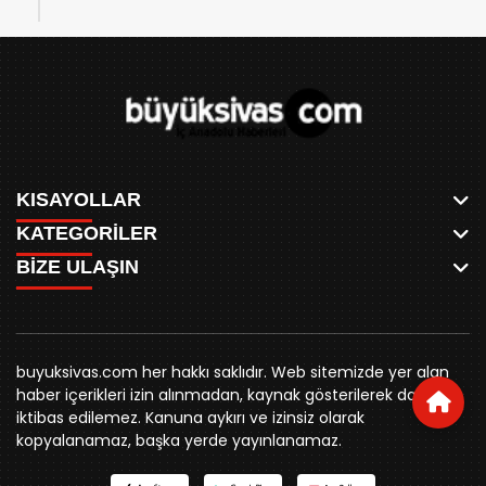
KISAYOLLAR
KATEGORİLER
ANASAYFA
BİZE ULAŞIN
AKSU CANLI
WHATSAPP
MEYDAN CANLI
SPOR
0346 221 00 60
MEDRESELER CANLI
SİYASET
MERAKÜM CANLI
buyuksivashaber@gmail.com
BELEDİYE
YUKARI TEKKE CANLI
buyuksivas.com her hakkı saklıdır. Web sitemizde yer alan
SİVAS VALİLİĞİ
Örtülüpınar Mah. İnönü Bulvarı Özkahya Apt. Kat:3 D:7
KURUMSAL KİMLİK
haber içerikleri izin alınmadan, kaynak gösterilerek dahi
ÜNİVERSİTE
Sivas
REKLAM FİYATLARI
iktibas edilemez. Kanuna aykırı ve izinsiz olarak
KURUMLAR
BİZE ULAŞIN
kopyalanamaz, başka yerde yayınlanamaz.
STK
KÜNYE
YORUM
RESMİ İLANLAR