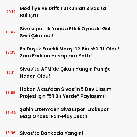
Modifiye ve Drift Tutkunları Sivas’ta
20:12
Buluştu!
Sivasspor İlk Yarıda Etkili Oynadı! Gol
19:47
Sesi Çıkmadı!
En Düşük Emekli Maaşı 23 Bin 552 TL Oldu!
19:39
Zam Farkları Hesaplara Yattı!
Sivas’ta ATM’de Çıkan Yangın Paniğe
19:11
Neden Oldu!
Hakan Aksu’dan Sivas’ın 5 Dev Ulaşım
18:58
Projesi İçin “5’i Bir Yerde” Paylaşımı!
Şahin Ertem’den Sivasspor-Erokspor
18:43
Maçı Öncesi Fair-Play Jesti!
Sivas’ta Bankada Yangın!
18:36