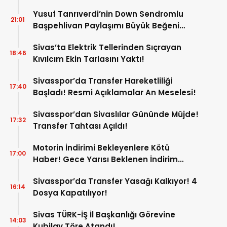
Yusuf Tanrıverdi’nin Down Sendromlu
21:01
Başpehlivan Paylaşımı Büyük Beğeni
Topladı!
Sivas’ta Elektrik Tellerinden Sıçrayan
18:46
Kıvılcım Ekin Tarlasını Yaktı!
Sivasspor’da Transfer Hareketliliği
17:40
Başladı! Resmi Açıklamalar An Meselesi!
Sivasspor’dan Sivaslılar Gününde Müjde!
17:32
Transfer Tahtası Açıldı!
Motorin İndirimi Bekleyenlere Kötü
17:00
Haber! Gece Yarısı Beklenen İndirim
Pompaya Yansımayacak!
Sivasspor’da Transfer Yasağı Kalkıyor! 4
16:14
Dosya Kapatılıyor!
Sivas TÜRK-İŞ İl Başkanlığı Görevine
14:03
Kubilay Töre Atandı!