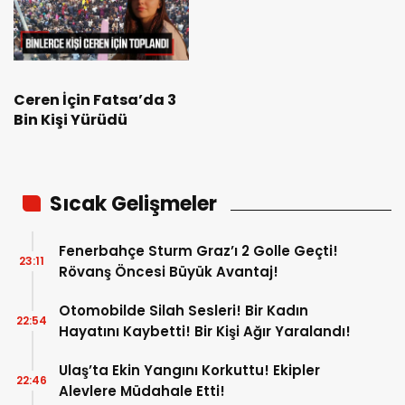
Ceren İçin Fatsa’da 3
Bin Kişi Yürüdü
Sıcak Gelişmeler
Fenerbahçe Sturm Graz’ı 2 Golle Geçti!
23:11
Rövanş Öncesi Büyük Avantaj!
Otomobilde Silah Sesleri! Bir Kadın
22:54
Hayatını Kaybetti! Bir Kişi Ağır Yaralandı!
Ulaş’ta Ekin Yangını Korkuttu! Ekipler
22:46
Alevlere Müdahale Etti!