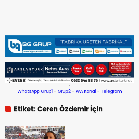
WhatsApp Grup1
-
Grup2
-
WA Kanal
-
Telegram
Etiket: Ceren Özdemir İçin
Fatsa’da Yazılı Pankartlarla 3 Bin
Kişi Yürüdü