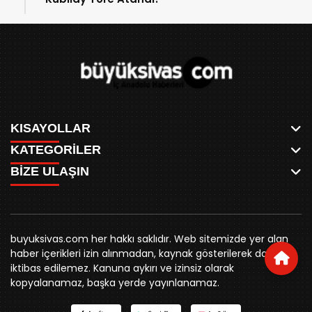
KISAYOLLAR
KATEGORİLER
ANASAYFA
BİZE ULAŞIN
AKSU CANLI
WHATSAPP
MEYDAN CANLI
SPOR
0346 221 00 60
MEDRESELER CANLI
SİYASET
MERAKÜM CANLI
buyuksivashaber@gmail.com
BELEDİYE
YUKARI TEKKE CANLI
buyuksivas.com her hakkı saklıdır. Web sitemizde yer alan
SİVAS VALİLİĞİ
Örtülüpınar Mah. İnönü Bulvarı Özkahya Apt. Kat:3 D:7
KURUMSAL KİMLİK
haber içerikleri izin alınmadan, kaynak gösterilerek dahi
ÜNİVERSİTE
Sivas
REKLAM FİYATLARI
iktibas edilemez. Kanuna aykırı ve izinsiz olarak
KURUMLAR
BİZE ULAŞIN
kopyalanamaz, başka yerde yayınlanamaz.
STK
KÜNYE
YORUM
RESMİ İLANLAR