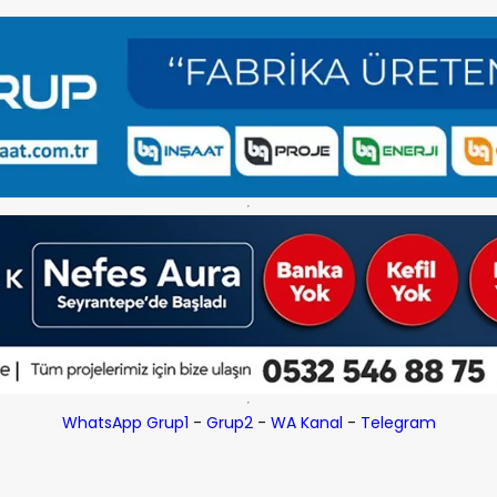
WhatsApp Grup1
-
Grup2
-
WA Kanal
-
Telegram