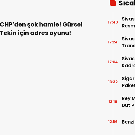
Sıca
Sivas
17:40
CHP’den şok hamle! Gürsel
Resme
Tekin için adres oyunu!
Siva
17:24
Trans
Siva
17:04
Kadro
Sigar
13:32
Paket
Rey M
13:18
Dut P
Benzi
12:56