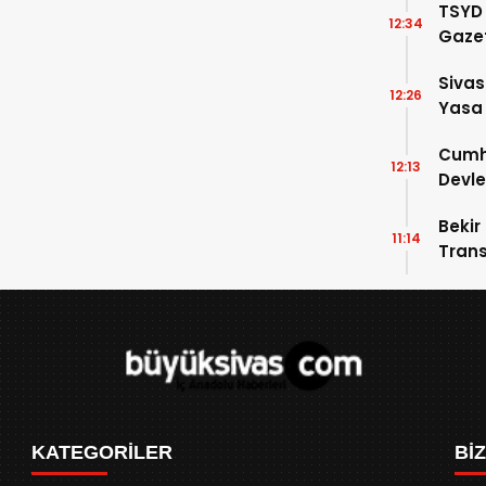
TSYD 
12:34
Gazet
Stad
Sivas
Hizme
12:26
Yasa
Cumhu
12:13
Devle
Gele
Bekir
11:14
Trans
Anla
KATEGORİLER
Bİ