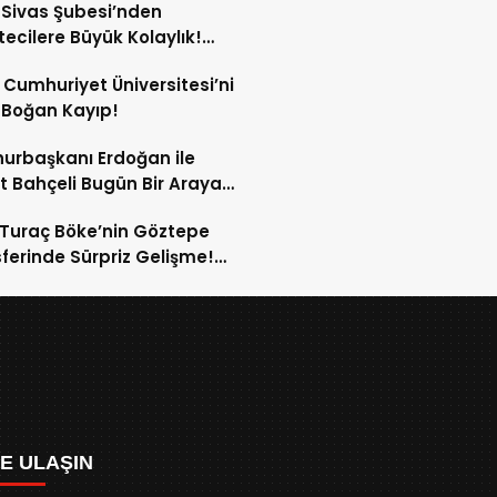
Sivas Şubesi’nden
ecilere Büyük Kolaylık!
yumda Basın Otoparkı
 Cumhuriyet Üniversitesi’ni
te Girdi!
 Boğan Kayıp!
rbaşkanı Erdoğan ile
t Bahçeli Bugün Bir Araya
cek!
 Turaç Böke’nin Göztepe
ferinde Sürpriz Gelişme!
şma Çıkmaza Girdi!
ZE ULAŞIN