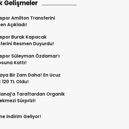
k Gelişmeler
spor Amilton Transferini
n Açıkladı!
sspor Burak Kapacak
ferini Resmen Duyurdu!
sspor Süleyman Özdamar’ı
suna Kattı!
aya Bir Zam Daha! En Ucuz
 120 TL Oldu!
anaj’a Taraftardan Organik
ekmezi Sürprizi!
ne İndirim Geliyor!