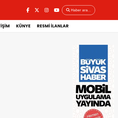
Haber ara...
TİŞİM
KÜNYE
RESMİ İLANLAR