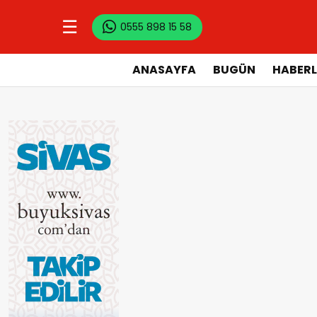
☰
0555 898 15 58
ANASAYFA
BUGÜN
HABERL