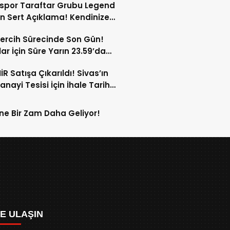
spor Taraftar Grubu Legend
n Sert Açıklama! Kendinize
!
ercih Sürecinde Son Gün!
ar İçin Süre Yarın 23.59’da
or!
İR Satışa Çıkarıldı! Sivas’ın
anayi Tesisi İçin İhale Tarihi
Oldu!
ne Bir Zam Daha Geliyor!
ZE ULAŞIN