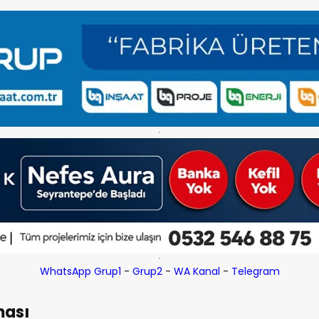
WhatsApp Grup1
-
Grup2
-
WA Kanal
-
Telegram
ması