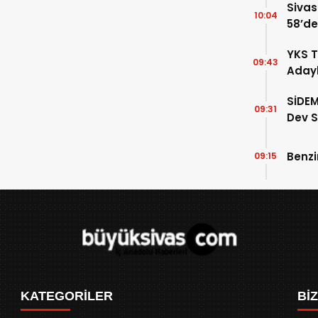
Sivas
10:04
58’de
Gelin
YKS T
09:43
Adayl
Doluy
SİDEM
09:31
Dev S
Belli 
Benzi
09:15
KATEGORİLER
Bİ