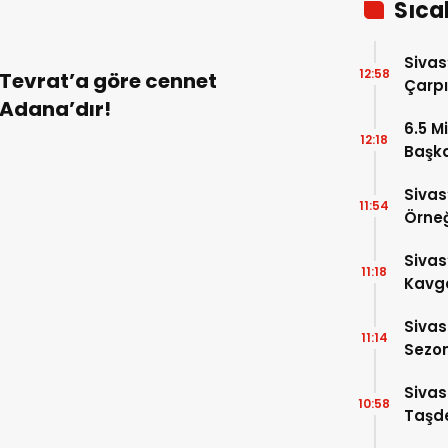
Sıca
Sivas
12:58
Tevrat’a göre cennet
Çarpı
Adana’dır!
6.5 Mi
12:18
Başka
Anlat
Sivas
11:54
Örneğ
Sivas
11:18
Kavga
Yaral
Sivas
11:14
Sezon
Altın
Sivas
10:58
Taşde