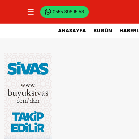
☰
0555 898 15 58
ANASAYFA
BUGÜN
HABERL