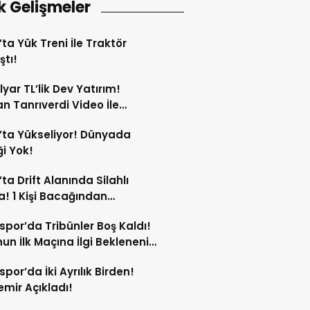
k Gelişmeler
’ta Yük Treni İle Traktör
ştı!
lyar TL’lik Dev Yatırım!
n Tanrıverdi Video İle
tı!
’ta Yükseliyor! Dünyada
i Yok!
’ta Drift Alanında Silahlı
! 1 Kişi Bacağından
andı!
spor’da Tribünler Boş Kaldı!
un İlk Maçına İlgi Beklenenin
da!
spor’da İki Ayrılık Birden!
mir Açıkladı!