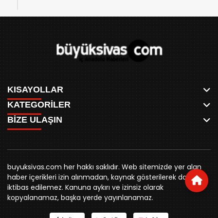
KISAYOLLAR
KATEGORİLER
ANASAYFA
BİZE ULAŞIN
AKSU CANLI
WHATSAPP
MEYDAN CANLI
SPOR
0346 221 00 60
MEDRESELER CANLI
SİYASET
MERAKÜM CANLI
buyuksivashaber@gmail.com
BELEDİYE
YUKARI TEKKE CANLI
buyuksivas.com her hakkı saklıdır. Web sitemizde yer alan
SİVAS VALİLİĞİ
Örtülüpınar Mah. İnönü Bulvarı Özkahya Apt. Kat:3 D:7
KURUMSAL KİMLİK
haber içerikleri izin alınmadan, kaynak gösterilerek dahi
ÜNİVERSİTE
Sivas
REKLAM FİYATLARI
iktibas edilemez. Kanuna aykırı ve izinsiz olarak
KURUMLAR
BİZE ULAŞIN
kopyalanamaz, başka yerde yayınlanamaz.
STK
KÜNYE
YORUM
RESMİ İLANLAR