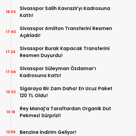
Sivasspor Salih Kavrazlı’yı Kadrosuna
18:34
Kattı!
Sivasspor Amilton Transferini Resmen
17:40
Açıkladı!
Sivasspor Burak Kapacak Transferini
17:24
Resmen Duyurdu!
Sivasspor Süleyman Özdamar’ı
17:04
Kadrosuna Kattı!
Sigaraya Bir Zam Daha! En Ucuz Paket
13:32
120 TL Oldu!
Rey Manaj’a Taraftardan Organik Dut
13:18
Pekmezi Sürprizi!
Benzine İndirim Geliyor!
12:56