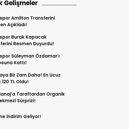
k Gelişmeler
spor Amilton Transferini
n Açıkladı!
sspor Burak Kapacak
ferini Resmen Duyurdu!
sspor Süleyman Özdamar’ı
suna Kattı!
aya Bir Zam Daha! En Ucuz
 120 TL Oldu!
anaj’a Taraftardan Organik
ekmezi Sürprizi!
ne İndirim Geliyor!