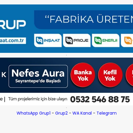
WhatsApp Grup1
-
Grup2
-
WA Kanal
-
Telegram