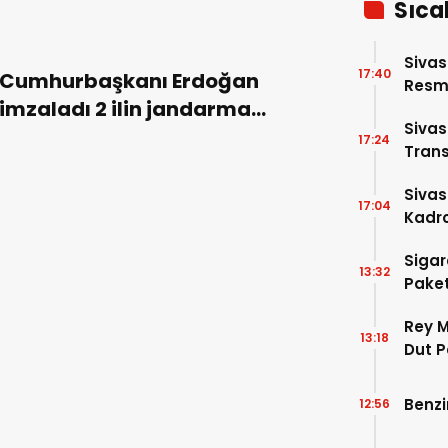
Sıca
Sivas
17:40
Cumhurbaşkanı Erdoğan
Resme
imzaladı 2 ilin jandarma
Siva
komutanı değişti!
17:24
Trans
Siva
17:04
Kadro
Sigar
13:32
Paket
Rey M
13:18
Dut P
Benzi
12:56