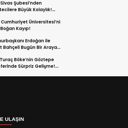
Sivas Şubesi’nden
ecilere Büyük Kolaylık!
yumda Basın Otoparkı
 Cumhuriyet Üniversitesi’ni
te Girdi!
 Boğan Kayıp!
rbaşkanı Erdoğan ile
t Bahçeli Bugün Bir Araya
cek!
 Turaç Böke’nin Göztepe
ferinde Sürpriz Gelişme!
şma Çıkmaza Girdi!
ZE ULAŞIN