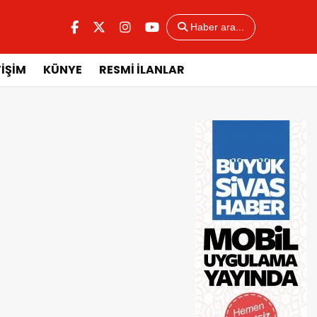
Haber ara...
TİŞİM
KÜNYE
RESMİ İLANLAR