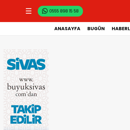
☰
0555 898 15 58
ANASAYFA
BUGÜN
HABERL