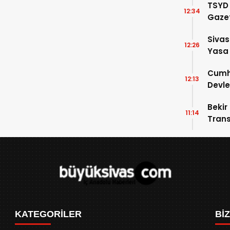
TSYD 
12:34
Gazet
Stad
Sivas
Hizme
12:26
Yasa
Cumhu
12:13
Devle
Gele
Bekir
11:14
Trans
Anla
KATEGORİLER
Bİ