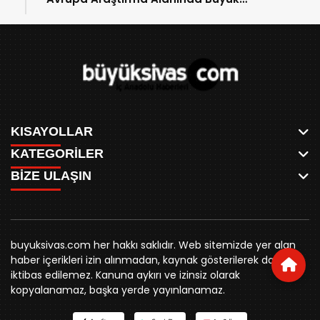
Başarı!
KISAYOLLAR
KATEGORİLER
ANASAYFA
BİZE ULAŞIN
AKSU CANLI
WHATSAPP
MEYDAN CANLI
SPOR
0346 221 00 60
MEDRESELER CANLI
SİYASET
MERAKÜM CANLI
buyuksivashaber@gmail.com
BELEDİYE
YUKARI TEKKE CANLI
buyuksivas.com her hakkı saklıdır. Web sitemizde yer alan
SİVAS VALİLİĞİ
Örtülüpınar Mah. İnönü Bulvarı Özkahya Apt. Kat:3 D:7
KURUMSAL KİMLİK
haber içerikleri izin alınmadan, kaynak gösterilerek dahi
ÜNİVERSİTE
Sivas
REKLAM FİYATLARI
iktibas edilemez. Kanuna aykırı ve izinsiz olarak
KURUMLAR
BİZE ULAŞIN
kopyalanamaz, başka yerde yayınlanamaz.
STK
KÜNYE
YORUM
RESMİ İLANLAR