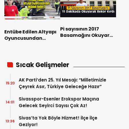
Pi sayısının 2017
Entübe Edilen Altyapı
Basamağını Okuyarak
Oyuncusundan
Rekor Kırdı
Müjdeli Haber!
Sıcak Gelişmeler
AK Parti’den 25. Yıl Mesajı: “Milletimizle
15:20
Çeyrek Asır, Türkiye Geleceğe Hazır”
Sivasspor-Esenler Erokspor Maçına
14:01
Gelecek Seyirci Sayısı Çok Az!
Sivas’ta Yok Böyle Hizmet! İlçe İlçe
13:36
Geziyor!