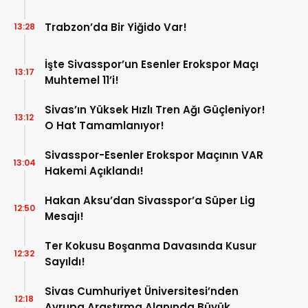
Trabzon’da Bir Yiğido Var!
13:28
İşte Sivasspor’un Esenler Erokspor Maçı
13:17
Muhtemel 11’i!
Sivas’ın Yüksek Hızlı Tren Ağı Güçleniyor!
13:12
O Hat Tamamlanıyor!
Sivasspor-Esenler Erokspor Maçının VAR
13:04
Hakemi Açıklandı!
Hakan Aksu’dan Sivasspor’a Süper Lig
12:50
Mesajı!
Ter Kokusu Boşanma Davasında Kusur
12:32
Sayıldı!
Sivas Cumhuriyet Üniversitesi’nden
12:18
Avrupa Araştırma Alanında Büyük