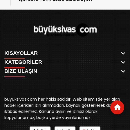
KISAYOLLAR
KATEGORİLER
ANASAYFA
BİZE ULAŞIN
AKSU CANLI
WHATSAPP
MEYDAN CANLI
SPOR
0346 221 00 60
MEDRESELER CANLI
SİYASET
MERAKÜM CANLI
buyuksivashaber@gmail.com
BELEDİYE
YUKARI TEKKE CANLI
buyuksivas.com her hakkı saklıdır. Web sitemizde yer alan
SİVAS VALİLİĞİ
Örtülüpınar Mah. İnönü Bulvarı Özkahya Apt. Kat:3 D:7
KURUMSAL KİMLİK
haber içerikleri izin alınmadan, kaynak gösterilerek dahi
ÜNİVERSİTE
Sivas
REKLAM FİYATLARI
iktibas edilemez. Kanuna aykırı ve izinsiz olarak
KURUMLAR
BİZE ULAŞIN
kopyalanamaz, başka yerde yayınlanamaz.
STK
KÜNYE
YORUM
RESMİ İLANLAR