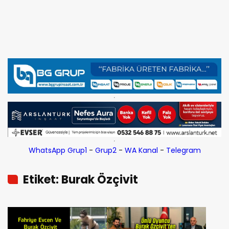
WhatsApp Grup1
-
Grup2
-
WA Kanal
-
Telegram
Etiket: Burak Özçivit