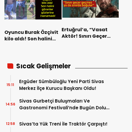
Ertuğrul’a, “Vasat
Oyuncu Burak Özçivit
Aktör! Sınırı Geçer
kilo aldı! Son halini
Geçmez ya da Sınırda
görenler gözlerine
Boğulur”
inanamadı!
Sıcak Gelişmeler
Ergüder Sümbüloğlu Yeni Parti Sivas
15:11
Merkez İlçe Kurucu Başkanı Oldu!
Sivas Gurbetçi Buluşmaları Ve
14:56
Gastronomi Festivali’nde Bugün Dolu
Dolu Program!
Sivas’ta Yük Treni İle Traktör Çarpıştı!
12:58