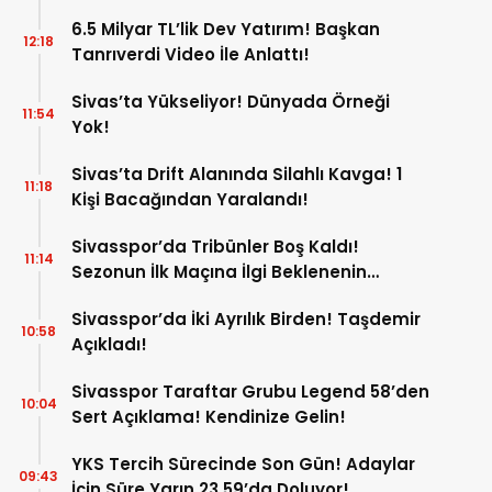
6.5 Milyar TL’lik Dev Yatırım! Başkan
12:18
Tanrıverdi Video İle Anlattı!
Sivas’ta Yükseliyor! Dünyada Örneği
11:54
Yok!
Sivas’ta Drift Alanında Silahlı Kavga! 1
11:18
Kişi Bacağından Yaralandı!
Sivasspor’da Tribünler Boş Kaldı!
11:14
Sezonun İlk Maçına İlgi Beklenenin
Altında!
Sivasspor’da İki Ayrılık Birden! Taşdemir
10:58
Açıkladı!
Sivasspor Taraftar Grubu Legend 58’den
10:04
Sert Açıklama! Kendinize Gelin!
YKS Tercih Sürecinde Son Gün! Adaylar
09:43
İçin Süre Yarın 23.59’da Doluyor!