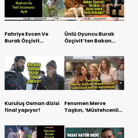
Fahriye Evcen Ve
Ünlü Oyuncu Burak
Burak Özçivit
Özçivit’ten Bakan
Bodrum’da Tatil
Ziyareti: “Birlikte
Sezonunu Açtı!
Güzel İşlere İmza
Atacağız”
Kuruluş Osman dizisi
Fenomen Merve
final yapıyor!
Taşkın, ‘Müstehcenlik’
suçundan hakim
karşısında