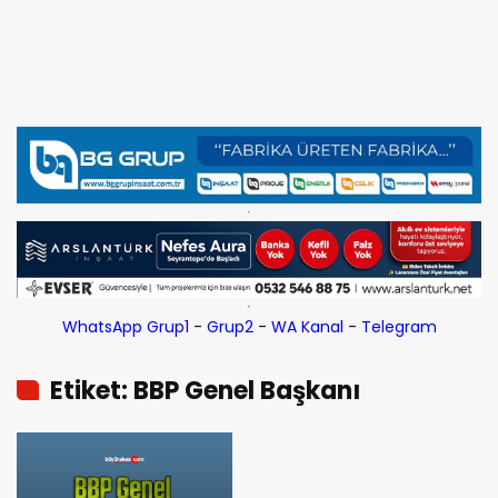
WhatsApp Grup1
-
Grup2
-
WA Kanal
-
Telegram
Etiket: BBP Genel Başkanı
Destici’den açıklama!