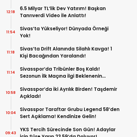
6.5 Milyar TL’lik Dev Yatırım! Başkan
12:18
Tanrıverdi Video İle Anlattı!
Sivas’ta Yükseliyor! Dünyada Örneği
11:54
Yok!
Sivas’ta Drift Alanında Silahlı Kavga! 1
11:18
Kişi Bacağından Yaralandı!
Sivasspor’da Tribünler Boş Kaldı!
11:14
Sezonun İlk Maçına İlgi Beklenenin
Altında!
Sivasspor’da İki Ayrılık Birden! Taşdemir
10:58
Açıkladı!
Sivasspor Taraftar Grubu Legend 58’den
10:04
Sert Açıklama! Kendinize Gelin!
YKS Tercih Sürecinde Son Gün! Adaylar
09:43
İçin Süre Yarın 23.59’da Doluyor!