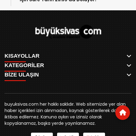
KISAYOLLAR
KATEGORİLER
ANASAYFA
BİZE ULAŞIN
AKSU CANLI
WHATSAPP
MEYDAN CANLI
SPOR
0346 221 00 60
MEDRESELER CANLI
SİYASET
MERAKÜM CANLI
buyuksivashaber@gmail.com
BELEDİYE
YUKARI TEKKE CANLI
buyuksivas.com her hakkı saklıdır. Web sitemizde yer alan
SİVAS VALİLİĞİ
Örtülüpınar Mah. İnönü Bulvarı Özkahya Apt. Kat:3 D:7
KURUMSAL KİMLİK
haber içerikleri izin alınmadan, kaynak gösterilerek dahi
ÜNİVERSİTE
Sivas
REKLAM FİYATLARI
iktibas edilemez. Kanuna aykırı ve izinsiz olarak
KURUMLAR
BİZE ULAŞIN
kopyalanamaz, başka yerde yayınlanamaz.
STK
KÜNYE
YORUM
RESMİ İLANLAR