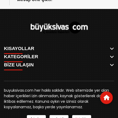
KISAYOLLAR
KATEGORİLER
ANASAYFA
BİZE ULAŞIN
AKSU CANLI
WHATSAPP
MEYDAN CANLI
SPOR
0346 221 00 60
MEDRESELER CANLI
SİYASET
MERAKÜM CANLI
buyuksivashaber@gmail.com
BELEDİYE
YUKARI TEKKE CANLI
buyuksivas.com her hakkı saklıdır. Web sitemizde yer alan
SİVAS VALİLİĞİ
Örtülüpınar Mah. İnönü Bulvarı Özkahya Apt. Kat:3 D:7
KURUMSAL KİMLİK
haber içerikleri izin alınmadan, kaynak gösterilerek dahi
ÜNİVERSİTE
Sivas
REKLAM FİYATLARI
iktibas edilemez. Kanuna aykırı ve izinsiz olarak
KURUMLAR
BİZE ULAŞIN
kopyalanamaz, başka yerde yayınlanamaz.
STK
KÜNYE
YORUM
RESMİ İLANLAR