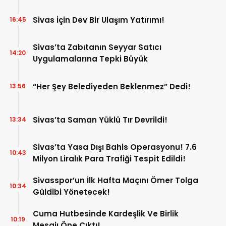
Sivas İçin Dev Bir Ulaşım Yatırımı!
16:45
Sivas’ta Zabıtanın Seyyar Satıcı
14:20
Uygulamalarına Tepki Büyük
“Her Şey Belediyeden Beklenmez” Dedi!
13:56
Sivas’ta Saman Yüklü Tır Devrildi!
13:34
Sivas’ta Yasa Dışı Bahis Operasyonu! 7.6
10:43
Milyon Liralık Para Trafiği Tespit Edildi!
Sivasspor’un İlk Hafta Maçını Ömer Tolga
10:34
Güldibi Yönetecek!
Cuma Hutbesinde Kardeşlik Ve Birlik
10:19
Mesajı Öne Çıktı!