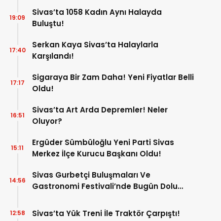
Sivas’ta 1058 Kadın Aynı Halayda
19:09
Buluştu!
Serkan Kaya Sivas’ta Halaylarla
17:40
Karşılandı!
Sigaraya Bir Zam Daha! Yeni Fiyatlar Belli
17:17
Oldu!
Sivas’ta Art Arda Depremler! Neler
16:51
Oluyor?
Ergüder Sümbüloğlu Yeni Parti Sivas
15:11
Merkez İlçe Kurucu Başkanı Oldu!
Sivas Gurbetçi Buluşmaları Ve
14:56
Gastronomi Festivali’nde Bugün Dolu
Dolu Program!
Sivas’ta Yük Treni İle Traktör Çarpıştı!
12:58