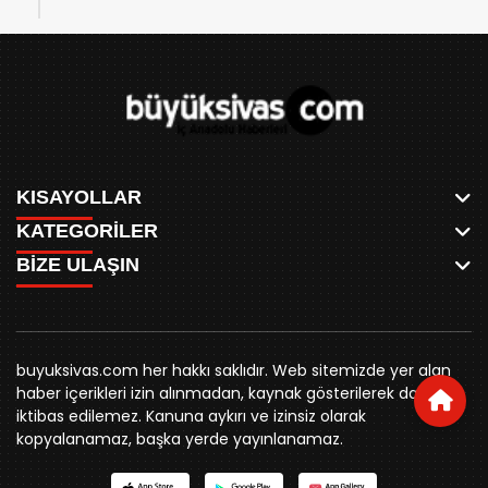
KISAYOLLAR
KATEGORİLER
ANASAYFA
BİZE ULAŞIN
AKSU CANLI
WHATSAPP
MEYDAN CANLI
SPOR
0346 221 00 60
MEDRESELER CANLI
SİYASET
MERAKÜM CANLI
buyuksivashaber@gmail.com
BELEDİYE
YUKARI TEKKE CANLI
buyuksivas.com her hakkı saklıdır. Web sitemizde yer alan
SİVAS VALİLİĞİ
Örtülüpınar Mah. İnönü Bulvarı Özkahya Apt. Kat:3 D:7
KURUMSAL KİMLİK
haber içerikleri izin alınmadan, kaynak gösterilerek dahi
ÜNİVERSİTE
Sivas
REKLAM FİYATLARI
iktibas edilemez. Kanuna aykırı ve izinsiz olarak
KURUMLAR
BİZE ULAŞIN
kopyalanamaz, başka yerde yayınlanamaz.
STK
KÜNYE
YORUM
RESMİ İLANLAR