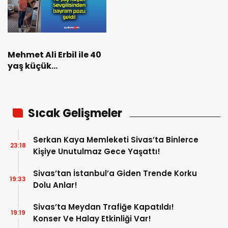
Mehmet Ali Erbil ile 40
yaş küçük
sevgilisinden bayram
pozu geldi!
Sıcak Gelişmeler
Serkan Kaya Memleketi Sivas’ta Binlerce
23:18
Kişiye Unutulmaz Gece Yaşattı!
Sivas’tan İstanbul’a Giden Trende Korku
19:33
Dolu Anlar!
Sivas’ta Meydan Trafiğe Kapatıldı!
19:19
Konser Ve Halay Etkinliği Var!