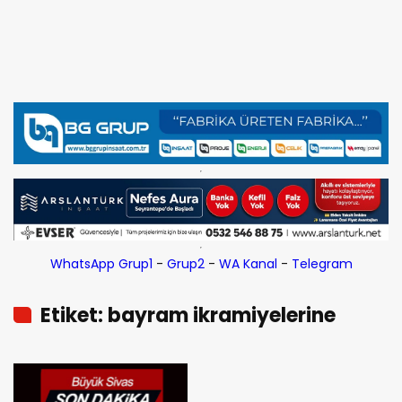
WhatsApp Grup1
-
Grup2
-
WA Kanal
-
Telegram
Etiket: bayram ikramiyelerine
çevrildi. Emeklilere bayram
ikramiyesinin ele alınacağı tarih