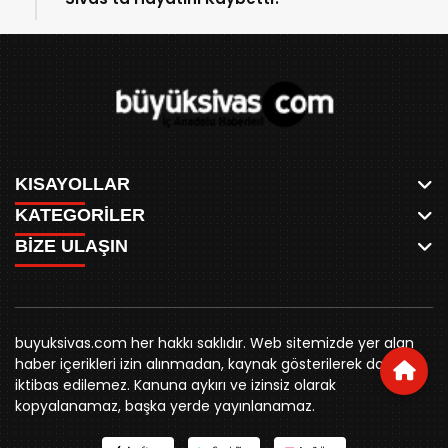
KISAYOLLAR
KATEGORİLER
ANASAYFA
BİZE ULAŞIN
AKSU CANLI
WHATSAPP
MEYDAN CANLI
SPOR
0346 221 00 60
MEDRESELER CANLI
SİYASET
MERAKÜM CANLI
buyuksivashaber@gmail.com
BELEDİYE
YUKARI TEKKE CANLI
buyuksivas.com her hakkı saklıdır. Web sitemizde yer alan
SİVAS VALİLİĞİ
Örtülüpınar Mah. İnönü Bulvarı Özkahya Apt. Kat:3 D:7
KURUMSAL KİMLİK
haber içerikleri izin alınmadan, kaynak gösterilerek dahi
ÜNİVERSİTE
Sivas
REKLAM FİYATLARI
iktibas edilemez. Kanuna aykırı ve izinsiz olarak
KURUMLAR
BİZE ULAŞIN
kopyalanamaz, başka yerde yayınlanamaz.
STK
KÜNYE
YORUM
RESMİ İLANLAR