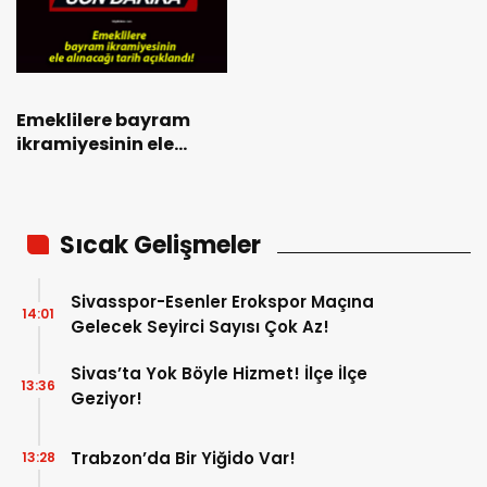
açıklandı!
Emeklilere bayram
ikramiyesinin ele
alınacağı tarih
açıklandı!
Sıcak Gelişmeler
Sivasspor-Esenler Erokspor Maçına
14:01
Gelecek Seyirci Sayısı Çok Az!
Sivas’ta Yok Böyle Hizmet! İlçe İlçe
13:36
Geziyor!
Trabzon’da Bir Yiğido Var!
13:28