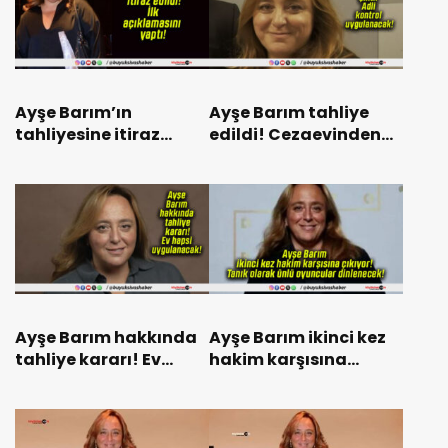
Ayşe Barım’ın
Ayşe Barım tahliye
tahliyesine itiraz
edildi! Cezaevinden
edildi! İlk
çıktı! Adli kontrol
açıklamasını yaptı!
uygulanacak!
Ayşe Barım hakkında
Ayşe Barım ikinci kez
tahliye kararı! Ev
hakim karşısına
hapsi uygulanacak!
çıkıyor! Tanık olarak
ünlü oyuncular
dinlenecek!