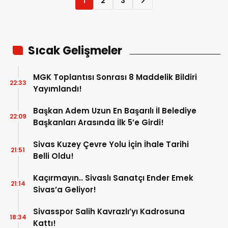
1
2
3
Sıcak Gelişmeler
MGK Toplantısı Sonrası 8 Maddelik Bildiri
22:33
Yayımlandı!
Başkan Adem Uzun En Başarılı İl Belediye
22:09
Başkanları Arasında İlk 5’e Girdi!
Sivas Kuzey Çevre Yolu İçin İhale Tarihi
21:51
Belli Oldu!
Kaçırmayın.. Sivaslı Sanatçı Ender Emek
21:14
Sivas’a Geliyor!
Sivasspor Salih Kavrazlı’yı Kadrosuna
18:34
Kattı!