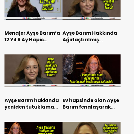
Menajer Ayşe Barım’a
Ayşe Barım Hakkında
12 Yıl 6 Ay Hapis
Ağırlaştırılmış
Cezası!
Müebbet Hapis Talebi!
Ayşe Barım hakkında
Ev hapsinde olan Ayşe
yeniden tutuklama
Barım fenalaşarak
kararı!
hastaneye kaldırıldı!