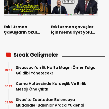
Eski Uzman
Eski uzman çavuşlar
Çavuşların Okul
için memuriyet yolu
Güvenliğinde
açıldı mı? İşte o
Görevlendirilmesi
açıklamalar
Önerisi Gündemde!
Sıcak Gelişmeler
Sivasspor’un İlk Hafta Maçını Ömer Tolga
10:34
Güldibi Yönetecek!
Cuma Hutbesinde Kardeşlik Ve Birlik
10:19
Mesajı Öne Çıktı!
Sivas’ta Zabıtadan Baloncuya
09:55
Müdahale! Balonlar Araca Yüklendi!