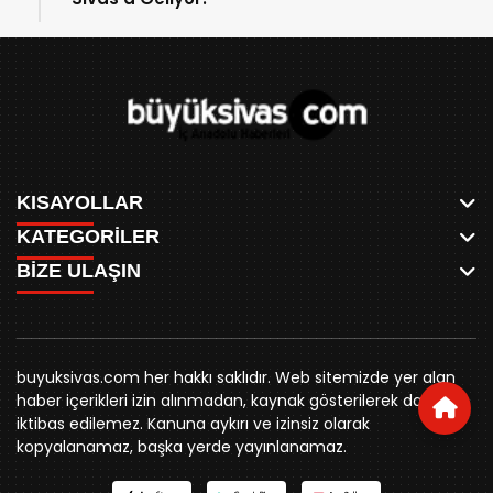
KISAYOLLAR
KATEGORİLER
ANASAYFA
BİZE ULAŞIN
AKSU CANLI
WHATSAPP
MEYDAN CANLI
SPOR
0346 221 00 60
MEDRESELER CANLI
SİYASET
MERAKÜM CANLI
buyuksivashaber@gmail.com
BELEDİYE
YUKARI TEKKE CANLI
buyuksivas.com her hakkı saklıdır. Web sitemizde yer alan
SİVAS VALİLİĞİ
Örtülüpınar Mah. İnönü Bulvarı Özkahya Apt. Kat:3 D:7
KURUMSAL KİMLİK
haber içerikleri izin alınmadan, kaynak gösterilerek dahi
ÜNİVERSİTE
Sivas
REKLAM FİYATLARI
iktibas edilemez. Kanuna aykırı ve izinsiz olarak
KURUMLAR
BİZE ULAŞIN
kopyalanamaz, başka yerde yayınlanamaz.
STK
KÜNYE
YORUM
RESMİ İLANLAR