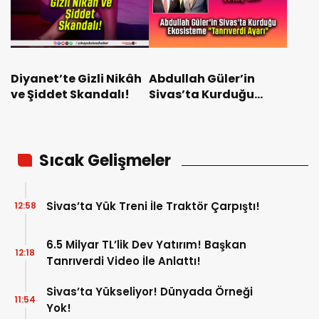
Diyanet’te Gizli Nikâh
Abdullah Güler’in
ve Şiddet Skandalı!
Sivas’ta Kurduğu
Ekosisteme
“Tanrıverdi Ayarı”
Sıcak Gelişmeler
Sivas’ta Yük Treni İle Traktör Çarpıştı!
12:58
6.5 Milyar TL’lik Dev Yatırım! Başkan
12:18
Tanrıverdi Video İle Anlattı!
Sivas’ta Yükseliyor! Dünyada Örneği
11:54
Yok!