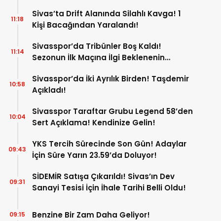
Sivas’ta Drift Alanında Silahlı Kavga! 1
11:18
Kişi Bacağından Yaralandı!
Sivasspor’da Tribünler Boş Kaldı!
11:14
Sezonun İlk Maçına İlgi Beklenenin
Altında!
Sivasspor’da İki Ayrılık Birden! Taşdemir
10:58
Açıkladı!
Sivasspor Taraftar Grubu Legend 58’den
10:04
Sert Açıklama! Kendinize Gelin!
YKS Tercih Sürecinde Son Gün! Adaylar
09:43
İçin Süre Yarın 23.59’da Doluyor!
SİDEMİR Satışa Çıkarıldı! Sivas’ın Dev
09:31
Sanayi Tesisi İçin İhale Tarihi Belli Oldu!
Benzine Bir Zam Daha Geliyor!
09:15