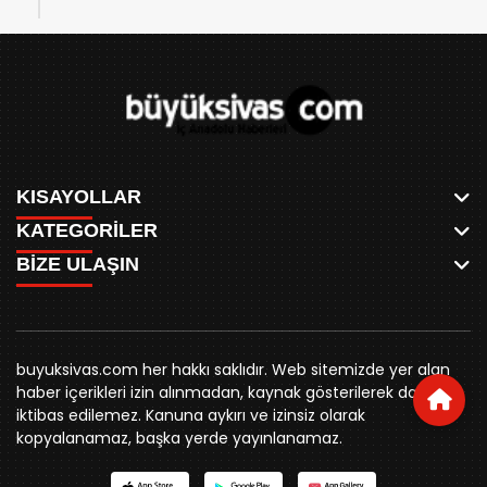
KISAYOLLAR
KATEGORİLER
ANASAYFA
BİZE ULAŞIN
AKSU CANLI
WHATSAPP
MEYDAN CANLI
SPOR
0346 221 00 60
MEDRESELER CANLI
SİYASET
MERAKÜM CANLI
buyuksivashaber@gmail.com
BELEDİYE
YUKARI TEKKE CANLI
buyuksivas.com her hakkı saklıdır. Web sitemizde yer alan
SİVAS VALİLİĞİ
Örtülüpınar Mah. İnönü Bulvarı Özkahya Apt. Kat:3 D:7
KURUMSAL KİMLİK
haber içerikleri izin alınmadan, kaynak gösterilerek dahi
ÜNİVERSİTE
Sivas
REKLAM FİYATLARI
iktibas edilemez. Kanuna aykırı ve izinsiz olarak
KURUMLAR
BİZE ULAŞIN
kopyalanamaz, başka yerde yayınlanamaz.
STK
KÜNYE
YORUM
RESMİ İLANLAR