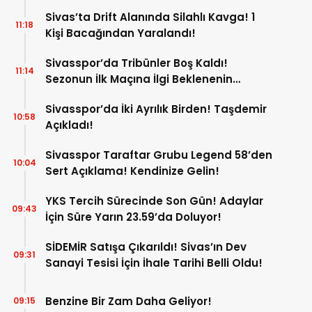
Sivas’ta Drift Alanında Silahlı Kavga! 1
11:18
Kişi Bacağından Yaralandı!
Sivasspor’da Tribünler Boş Kaldı!
11:14
Sezonun İlk Maçına İlgi Beklenenin
Altında!
Sivasspor’da İki Ayrılık Birden! Taşdemir
10:58
Açıkladı!
Sivasspor Taraftar Grubu Legend 58’den
10:04
Sert Açıklama! Kendinize Gelin!
YKS Tercih Sürecinde Son Gün! Adaylar
09:43
İçin Süre Yarın 23.59’da Doluyor!
SİDEMİR Satışa Çıkarıldı! Sivas’ın Dev
09:31
Sanayi Tesisi İçin İhale Tarihi Belli Oldu!
Benzine Bir Zam Daha Geliyor!
09:15