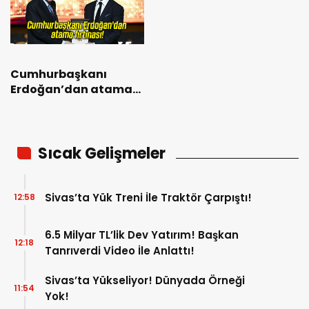
Cumhurbaşkanı
Erdoğan’dan atama
fırtınası!
Sıcak Gelişmeler
Sivas’ta Yük Treni İle Traktör Çarpıştı!
12:58
6.5 Milyar TL’lik Dev Yatırım! Başkan
12:18
Tanrıverdi Video İle Anlattı!
Sivas’ta Yükseliyor! Dünyada Örneği
11:54
Yok!