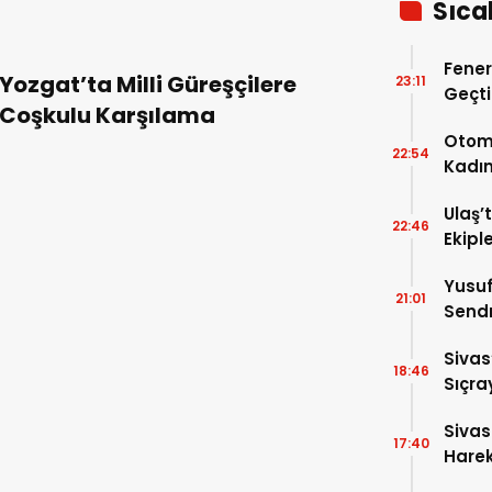
Sıca
Fener
Yozgat’ta Milli Güreşçilere
23:11
Geçti
Coşkulu Karşılama
Avant
Otomo
22:54
Kadın
Ağır 
Ulaş’
22:46
Ekipl
Yusuf
21:01
Sendr
Büyük
Sivas
18:46
Sıçra
Yaktı
Sivas
17:40
Harek
Açıkl