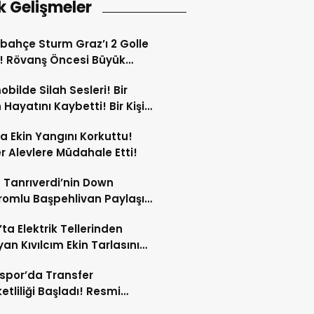
k Gelişmeler
bahçe Sturm Graz’ı 2 Golle
! Rövanş Öncesi Büyük
aj!
bilde Silah Sesleri! Bir
 Hayatını Kaybetti! Bir Kişi
Yaralandı!
ta Ekin Yangını Korkuttu!
er Alevlere Müdahale Etti!
 Tanrıverdi’nin Down
omlu Başpehlivan Paylaşımı
 Beğeni Topladı!
’ta Elektrik Tellerinden
yan Kıvılcım Ekin Tarlasını
!
spor’da Transfer
etliliği Başladı! Resmi
amalar An Meselesi!