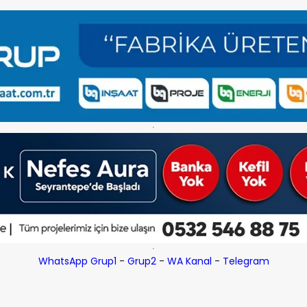
WhatsApp Grup1
-
Grup2
-
WA Kanal
-
Telegram