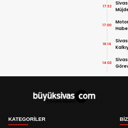
Sivas
17:32
Müjde
Motor
17:00
Haber
İndi
Sivas
16:14
Kalkı
Sivas
14:03
Görev
KATEGORİLER
Bİ