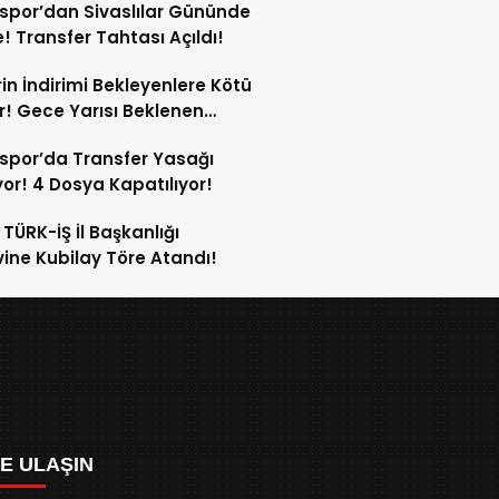
spor’dan Sivaslılar Gününde
! Transfer Tahtası Açıldı!
in İndirimi Bekleyenlere Kötü
! Gece Yarısı Beklenen
rim Pompaya Yansımayacak!
spor’da Transfer Yasağı
yor! 4 Dosya Kapatılıyor!
 TÜRK-İŞ İl Başkanlığı
ine Kubilay Töre Atandı!
ZE ULAŞIN