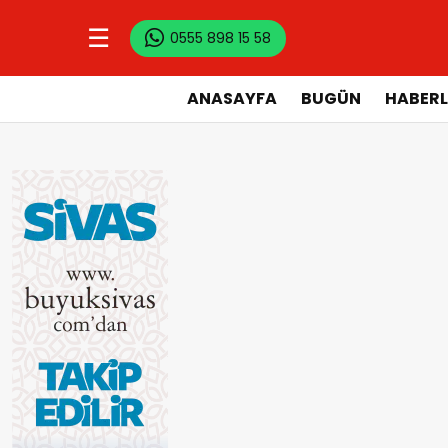
☰
0555 898 15 58
ANASAYFA
BUGÜN
HABERL