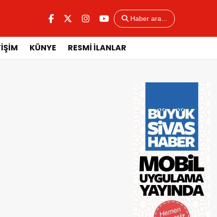
Haber ara...
TİŞİM
KÜNYE
RESMİ İLANLAR